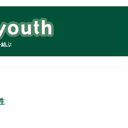
を結ぶ
性