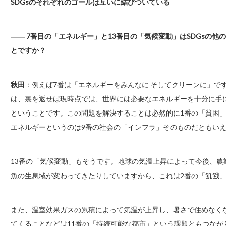
SDGsのそれぞれのゴールは互いに結びついている
―― 7番目の「エネルギー」と13番目の「気候変動」はSDGsの
とですか？
秋田
：例えば7番は「エネルギーをみんなに そしてクリーンに」で
は、裏を返せば現時点では、世界には必要なエネルギーを十分に手
ということです。この問題を解決することは必然的に1番の「貧困」
エネルギーというのは9番の社会の「インフラ」そのものだともい
13番の「気候変動」もそうです。地球の気温上昇によって今後、
魚の生息域が変わってきたりしていますから、これは2番の「飢餓」
また、温室効果ガスの累積によって気温が上昇し、暑さで住めなく
てくることなどは11番の「持続可能な都市」という課題ともつなが