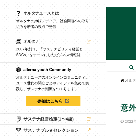
オルタナユースとは
オルタナの姉妹メディア。社会問題への取り
組みを若者の視点で発信
オルタナ
2007年創刊。「サステナビリティ経営と
SDGs」をテーマにしたビジネス情報誌
alterna youth Community
オルタナユースのオンラインコミュニティ。
オルタ
ユース世代の関心ごとやアイデアを集めて実
践し、サステナの潮流をつくります。
参加はこちら
意外
サステナ経営検定(1〜4級)
2022
サステナブル★セレクション