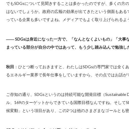
でもSDGsについて見聞きすることは多かったのですが、多くの方の
はないでしょうか。政府の広報の効果が出てきたという側面もあるで
っている企業も多いですよね。メディアでもよく取り上げられるよ
―― SDGsは身近になった一方で、「なんとなくよいもの」「大
まっている部分が自分の中ではあって、もう少し踏み込んで勉強し
秋田
：ひとつ断っておきますと、わたしはSDGsの専門家では全くあ
るエネルギー業界で長年仕事をしていますから、その点ではお話が
ご存知の通り、SDGsというのは持続可能な開発目標（Sustainable De
ル、169のターゲットからできている国際目標なんですね。そしてS
候変動」という項目があり、この2つは他のさまざまなゴールとも