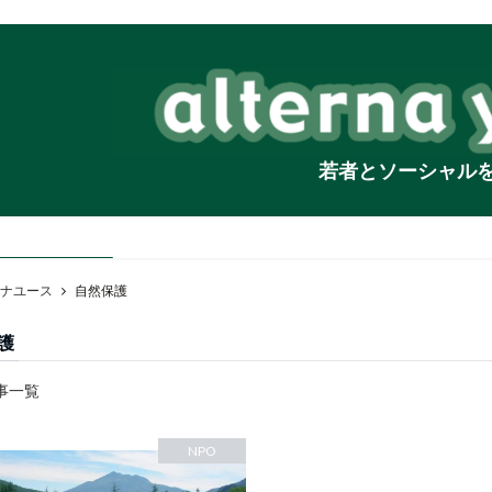
若者とソーシャル
ナユース
自然保護
護
事一覧
NPO