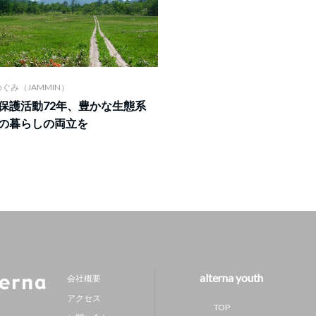
めぐみ（JAMMIN）
保護活動72年、豊かな生態系
の暮らしの両立を
alterna youth
会社概要
アクセス
TOP