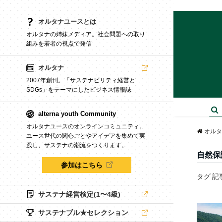
オルタナユースとは
オルタナの姉妹メディア。社会問題への取り
組みを若者の視点で発信
オルタナ
2007年創刊。「サステナビリティ経営と
SDGs」をテーマにしたビジネス情報誌
alterna youth Community
オルタナユースのオンラインコミュニティ。
オルタ
ユース世代の関心ごとやアイデアを集めて実
践し、サステナの潮流をつくります。
自然保
参加はこちら
タグ 記
サステナ経営検定(1〜4級)
サステナブル★セレクション