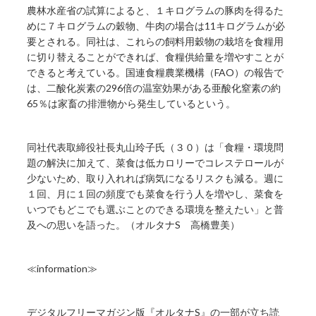
農林水産省の試算によると、１キログラムの豚肉を得るた
めに７キログラムの穀物、牛肉の場合は11キログラムが必
要とされる。同社は、これらの飼料用穀物の栽培を食糧用
に切り替えることができれば、食糧供給量を増やすことが
できると考えている。国連食糧農業機構（FAO）の報告で
は、二酸化炭素の296倍の温室効果がある亜酸化窒素の約
65％は家畜の排泄物から発生しているという。
同社代表取締役社長丸山玲子氏（３０）は「食糧・環境問
題の解決に加えて、菜食は低カロリーでコレステロールが
少ないため、取り入れれば病気になるリスクも減る。週に
１回、月に１回の頻度でも菜食を行う人を増やし、菜食を
いつでもどこでも選ぶことのできる環境を整えたい」と普
及への思いを語った。（オルタナS 高橋豊美）
≪information≫
デジタルフリーマガジン版『オルタナS』の一部が立ち読