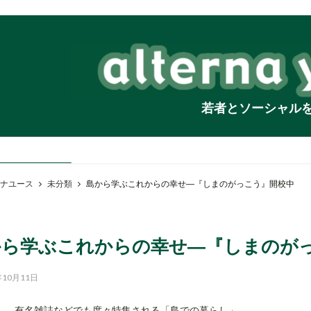
若者とソーシャル
ナユース
未分類
島から学ぶこれからの幸せ―『しまのがっこう』開校中
から学ぶこれからの幸せ―『しまのが
年10月11日
有名雑誌などでも度々特集される「島での暮らし」―