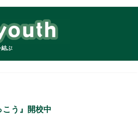
を結ぶ
っこう』開校中