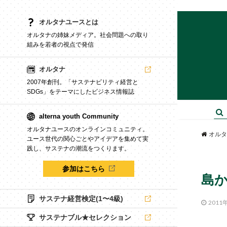
オルタナユースとは
オルタナの姉妹メディア。社会問題への取り
組みを若者の視点で発信
オルタナ
2007年創刊。「サステナビリティ経営と
SDGs」をテーマにしたビジネス情報誌
alterna youth Community
オルタナユースのオンラインコミュニティ。
オルタ
ユース世代の関心ごとやアイデアを集めて実
践し、サステナの潮流をつくります。
参加はこちら
島
サステナ経営検定(1〜4級)
2011
サステナブル★セレクション