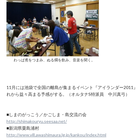
わっぱ煮をつまみ、ぬる燗を飲み、音楽を聞く。
11月には池袋で全国の離島が集まるイベント『アイランダー201
れから益々高まる予感がする。（オルタナS特派員 中川真弓）
■しまのがっこう／かごしま・島交流の会
http://shimakouryu.seesaa.net/
■新潟県粟島浦村
http://www.vill.awashimaura.lg.jp/kankou/index.html