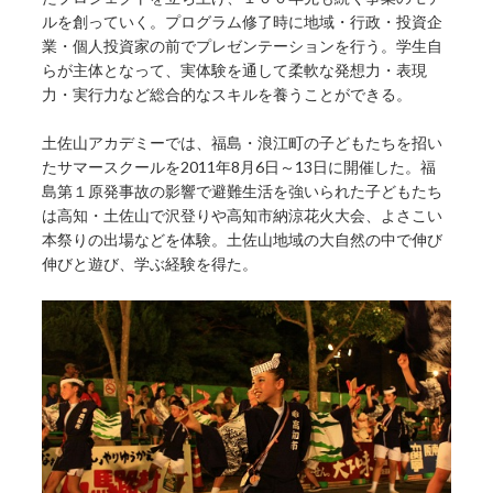
ルを創っていく。プログラム修了時に地域・行政・投資企
業・個人投資家の前でプレゼンテーションを行う。学生自
らが主体となって、実体験を通して柔軟な発想力・表現
力・実行力など総合的なスキルを養うことができる。
土佐山アカデミーでは、福島・浪江町の子どもたちを招い
たサマースクールを2011年8月6日～13日に開催した。福
島第１原発事故の影響で避難生活を強いられた子どもたち
は高知・土佐山で沢登りや高知市納涼花火大会、よさこい
本祭りの出場などを体験。土佐山地域の大自然の中で伸び
伸びと遊び、学ぶ経験を得た。