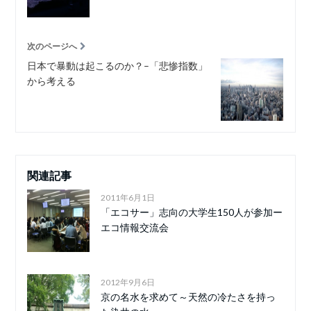
次のページへ
日本で暴動は起こるのか？–「悲惨指数」
から考える
関連記事
2011年6月1日
「エコサー」志向の大学生150人が参加ー
エコ情報交流会
2012年9月6日
京の名水を求めて～天然の冷たさを持っ