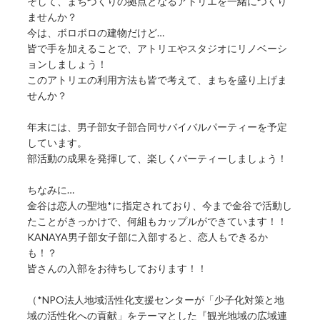
そして、まちづくりの拠点となるアトリエを一緒につくり
ませんか？
今は、ボロボロの建物だけど…
皆で手を加えることで、アトリエやスタジオにリノベーシ
ョンしましょう！
このアトリエの利用方法も皆で考えて、まちを盛り上げま
せんか？
年末には、男子部女子部合同サバイバルパーティーを予定
しています。
部活動の成果を発揮して、楽しくパーティーしましょう！
ちなみに…
金谷は恋人の聖地*に指定されており、今まで金谷で活動し
たことがきっかけで、何組もカップルができています！！
KANAYA男子部女子部に入部すると、恋人もできるか
も！？
皆さんの入部をお待ちしております！！
（*NPO法人地域活性化支援センターが「少子化対策と地
域の活性化への貢献」をテーマとした『観光地域の広域連