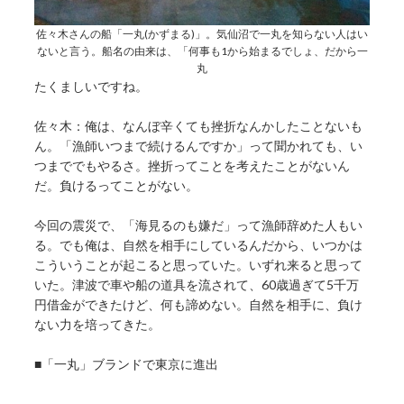
佐々木さんの船「一丸(かずまる)」。気仙沼で一丸を知らない人はい
ないと言う。船名の由来は、「何事も1から始まるでしょ、だから一
丸
たくましいですね。
佐々木：俺は、なんぼ辛くても挫折なんかしたことないも
ん。「漁師いつまで続けるんですか」って聞かれても、い
つまででもやるさ。挫折ってことを考えたことがないん
だ。負けるってことがない。
今回の震災で、「海見るのも嫌だ」って漁師辞めた人もい
る。でも俺は、自然を相手にしているんだから、いつかは
こういうことが起こると思っていた。いずれ来ると思って
いた。津波で車や船の道具を流されて、60歳過ぎて5千万
円借金ができたけど、何も諦めない。自然を相手に、負け
ない力を培ってきた。
■「一丸」ブランドで東京に進出