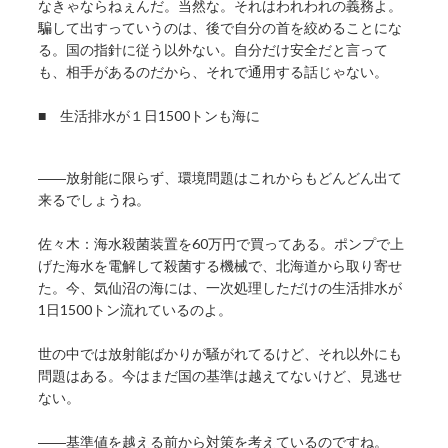
なきゃならねぇんだ。当然な。それはわれわれの義務よ。
騙して出すっていうのは、後で自分の首を絞めることにな
る。国の指針に従う以外ない。自分だけ安全だと言って
も、相手があるのだから、それで通用する話じゃない。
■ 生活排水が１日1500トンも海に
――放射能に限らず、環境問題はこれからもどんどん出て
来るでしょうね。
佐々木：海水殺菌装置を60万円で買ってある。ポンプで上
げた海水を電解して殺菌する機械で、北海道から取り寄せ
た。今、気仙沼の海には、一次処理しただけの生活排水が
1日1500トン流れているのよ。
世の中では放射能ばかりが騒がれてるけど、それ以外にも
問題はある。今はまだ国の基準は越えてないけど、見逃せ
ない。
――基準値を越える前から対策を考えているのですね。