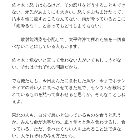
佐々木：怒りはあるけど、その怒りをどうすることもでき
ない。矛先があまりにも大きい。怒りをぶちまけたって、
汚水を他に流すところなんてない。雨が降っているとこに
「雨降るな！」と言ってもどうしようもない。
――放射能汚染を心配して、太平洋沖で獲れた魚を一切食
べないことにしている人もいます。
佐々木：危ないと言って食わない人がいてもしょうがな
い。それはそれぞれの問題だから。
でも俺たちも、今日あんたに食わした魚や、今までボラン
ティアの若い人に食べさせてきた魚で、セシウムが検出さ
れているものを黙って食わせると思うか。そんなことしね
ぇよ。
東北の人も、自分で悪いと知っているものを食うと思う
か。みんな命が大事だわ。正々堂々と魚を食わせるし、食
っている。ただ、食べたくない人を止めることはできな
い。人それぞれの考え方だから。