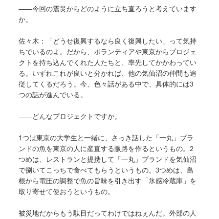
――今回の震災からどのように立ち直ろうと考えています
か。
佐々木：「どうせ復興するなら良く復興したい」って気持
ちでいるのよ。だから、ボランティアや東京からプロジェ
クトを持ち込んでくれた人たちと、率先してかかわってい
る。いずれこれが良いと分かれば、他の気仙沼の仲間も追
従してくるだろう。今、色々話がある中で、具体的には3
つの話が進んでいる。
――どんなプロジェクトですか。
1つは東京の大学生と一緒に、さっき話した「一丸」ブラ
ンドの魚を東京の人に産直する販路を作るというもの。2
つめは、レストランと提携して「一丸」ブランドを気仙沼
で捌いてこっちで食べてもらうというもの。3つめは、島
根から電圧の調整で魚の旨味を引き出す「氷感冷蔵庫」を
取り寄せて使おうというもの。
被災地だからもう駄目だってわけではねぇんだ。外部の人