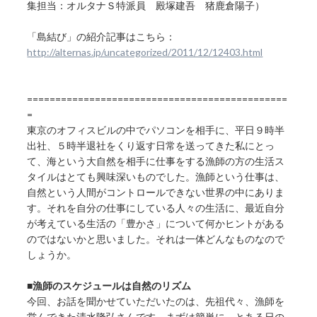
集担当：オルタナＳ特派員 殿塚建吾 猪鹿倉陽子）
「島結び」の紹介記事はこちら：
http://alternas.jp/uncategorized/2011/12/12403.html
==============================================
=
東京のオフィスビルの中でパソコンを相手に、平日９時半
出社、５時半退社をくり返す日常を送ってきた私にとっ
て、海という大自然を相手に仕事をする漁師の方の生活ス
タイルはとても興味深いものでした。漁師という仕事は、
自然という人間がコントロールできない世界の中にありま
す。それを自分の仕事にしている人々の生活に、最近自分
が考えている生活の「豊かさ」について何かヒントがある
のではないかと思いました。それは一体どんなものなので
しょうか。
■漁師のスケジュールは自然のリズム
今回、お話を聞かせていただいたのは、先祖代々、漁師を
営んできた清水隆弘さんです。まずは簡単に、とある日の