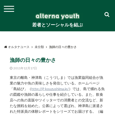
若者とソーシャルを結ぶ
オルタナユース
未分類
漁師の日々の豊かさ
漁師の日々の豊かさ
2011年12月17日
東京の離島・神津島（こうづしま）では漁業協同組合が漁
業の魅力や魚の美味しさを発信している。ホームページ
「島結び」（
http://jf-kouzushima.jp/
）では、島で捕れる魚
の図鑑や漁師の暮らしや仕事を紹介している。また、飲食
店への魚の直販やツイッターでの消費者との交流など、新
たな挑戦を始めた。公募によって選ばれ、神津島に派遣さ
れた特派員の体験レポートをシリーズでお届けする。（編