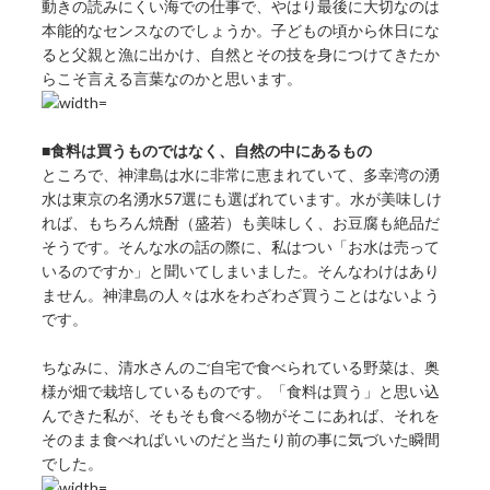
動きの読みにくい海での仕事で、やはり最後に大切なのは
本能的なセンスなのでしょうか。子どもの頃から休日にな
ると父親と漁に出かけ、自然とその技を身につけてきたか
らこそ言える言葉なのかと思います。
■食料は買うものではなく、自然の中にあるもの
ところで、神津島は水に非常に恵まれていて、多幸湾の湧
水は東京の名湧水57選にも選ばれています。水が美味しけ
れば、もちろん焼酎（盛若）も美味しく、お豆腐も絶品だ
そうです。そんな水の話の際に、私はつい「お水は売って
いるのですか」と聞いてしまいました。そんなわけはあり
ません。神津島の人々は水をわざわざ買うことはないよう
です。
ちなみに、清水さんのご自宅で食べられている野菜は、奥
様が畑で栽培しているものです。「食料は買う」と思い込
んできた私が、そもそも食べる物がそこにあれば、それを
そのまま食べればいいのだと当たり前の事に気づいた瞬間
でした。