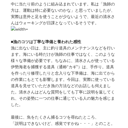
中に当たり前のように組み込まれています。私は「漁師の
方は、運動は特に必要ないのかな」と思っていましたが、
実際は意外と足を使うことが少ないようで、最近の清水さ
んはウォーキングが日課となっているそうです。
■漁のコツは丁寧な準備と養われた感性
漁に出ない日は、主に釣り道具のメンテナンスなどを行い
ます。海にいる時だけが漁師の仕事ではなく、このような
様々な準備が必要です。ちなみに、清水さんが使っている
伊勢海老を捕獲する道具（通称“カギ”）は、手作り。道具
を作ったり修理したりと念入りな下準備は、海に出てから
の作業にもとても影響します。今回は、実際に使っている
道具を見せていただき漁の方法などのお話しも伺えまし
た。清水さんはどんな質問をしても丁寧に説明を返してく
れ、その姿勢に一つの仕事に通じている人の魅力を感じま
した。
最後に、魚をたくさん捕るコツを尋ねたところ、
「説明はできないけど、感覚ですかね・・・」とのこと。