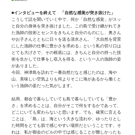
■インタビューを終えて 「自然な感覚が突き抜けた」
こうして話を聞いていく中で、何か「自然な感覚」がスッ
と自分の身体を突き抜けました。この島で受け継がれてき
た漁師の技術とセンスをきちんと自分のものにし、奥さん
やお子さんとともに日々を送る清水さん。「大自然を背景
にした漁師の仕事に豊かさを求める」という私の切り口は
とても大げさで、その根底には、きちんと自分の持った技
術を生かして仕事をし収入を得る、という一人の漁師の姿
がありました。
今回、神津島を訪れて一番自然だなと感じたのは、海や
山、美味しい空気よりも何よりそこに海があるから働くと
いう漁師の姿だった気がします。
結局、都会で暮らしていても島で暮らしていても「豊か
さ」を求めることは、自分がそこで何をするかであって、
どこにいても変わらないと思います。でも、確実に言える
ことは、「島」は、海という大きな流れや、ゆったりとし
た時間をとても肌で感じやすい場所だということです。そ
れは、私が都会のビルの中では感じることが難しかったも