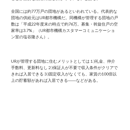
全国には約77万戸の団地があるといわれている。代表的な
団地の供給元はUR都市機構だ。同機構が管理する団地の戸
数は「平成22年度末の時点で約76万。募集・斡旋住戸の空
家率は3.7%」（UR都市機構カスタマーコミュニケーショ
ン室の塩谷隆さん）。
URが管理する団地に住むメリットとしては１)礼金、仲介
手数料、更新料なし２)保証人が不要で収入条件がクリアで
きれば入居できる３)固定収入がなくても、家賃の100倍以
上の貯蓄額があれば入居できる――などがある。