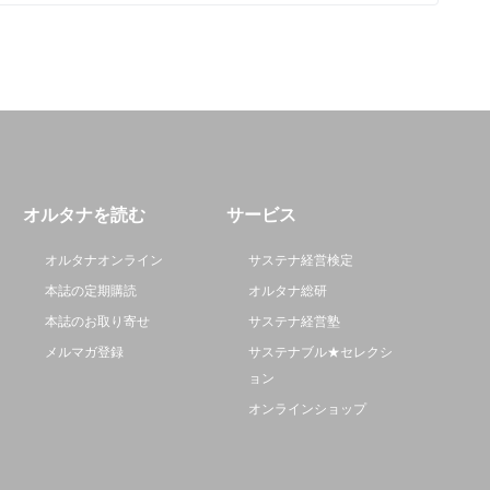
オルタナを読む
サービス
オルタナオンライン
サステナ経営検定
本誌の定期購読
オルタナ総研
本誌のお取り寄せ
サステナ経営塾
メルマガ登録
サステナブル★セレクシ
ョン
オンラインショップ