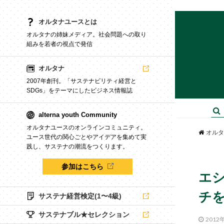
オルタナユースとは
オルタナの姉妹メディア。社会問題への取り
組みを若者の視点で発信
オルタナ
2007年創刊。「サステナビリティ経営と
SDGs」をテーマにしたビジネス情報誌
alterna youth Community
オルタナユースのオンラインコミュニティ。
オルタ
ユース世代の関心ごとやアイデアを集めて実
践し、サステナの潮流をつくります。
参加はこちら
エシ
チ
サステナ経営検定(1〜4級)
サステナブル★セレクション
2012