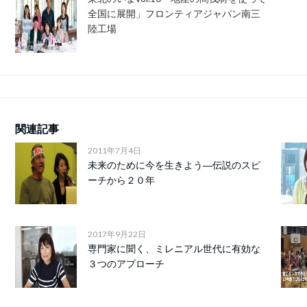
全国に展開」フロンティアジャパン南三
陸工場
関連記事
2011年7月4日
未来のために今を生きよう―伝説のスピ
ーチから２０年
2017年9月22日
専門家に聞く、ミレニアル世代に有効な
３つのアプローチ