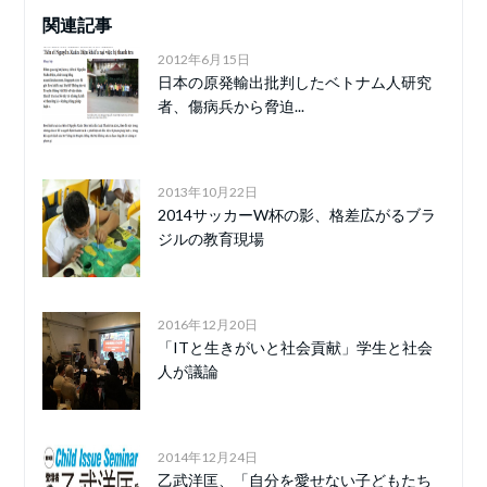
関連記事
2012年6月15日
日本の原発輸出批判したベトナム人研究
者、傷病兵から脅迫...
2013年10月22日
2014サッカーW杯の影、格差広がるブラ
ジルの教育現場
2016年12月20日
「ITと生きがいと社会貢献」学生と社会
人が議論
2014年12月24日
乙武洋匡、「自分を愛せない子どもたち