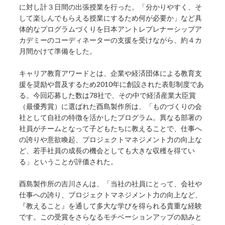
に対し計３日間の出張授業を行った。「分かりやすく、そ
して楽しんでもらえる授業にするため何が必要か」など具
体的なプログラムづくりを日本アントレプレナーシップア
カデミーのコーディネーターの支援を受けながら、約４カ
月間かけて準備をした。
キャリア教育アワードとは、企業や経済団体による教育支
援を奨励や普及するため2010年に創設された表彰制度であ
る。今回応募した数は78社で、その中で経済産業大臣賞
（最優秀賞）に選ばれた酉島製作所は、「ものづくりの会
社として自社の特徴を活かしたプログラム。異なる部署の
社員がチームとなって子どもたちに教えることで、仕事へ
の誇りや意欲喚起、プロジェクトマネジメント力の向上な
ど、若手社員の成長の機会としても大きな収穫を得てい
る」ということが評価された。
酉島製作所の吉川さんは、「当社の社員にとって、会社や
仕事への誇り、プロジェクトマネジメント力の向上など、
『教えること』を通して多大な学びを得られる貴重な経験
です。この受賞をさらなるモチベーションアップの励みと