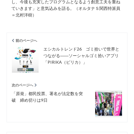
し、今後も充実したプログラムとなるよう創意工夫を重ね
ていきます」と意気込みを語る。（オルタナＳ関西特派員
＝北村洋樹）
前のページへ
エシカルトレンド26 ゴミ拾いで世界と
つながる――ソーシャルゴミ拾いアプリ
「PIRIKA（ピリカ）」
次のページへ
「原発」都民投票、署名が法定数を突
破 締め切りは9日