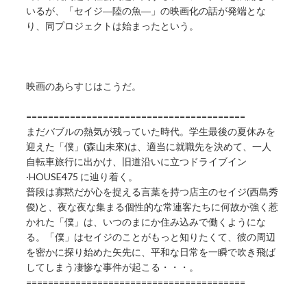
いるが、「セイジ―陸の魚―」の映画化の話が発端とな
り、同プロジェクトは始まったという。
映画のあらすじはこうだ。
========================================
まだバブルの熱気が残っていた時代。学生最後の夏休みを
迎えた「僕」(森山未來)は、適当に就職先を決めて、一人
自転車旅行に出かけ、旧道沿いに立つドライブイン
·HOUSE475 に辿り着く。
普段は寡黙だが心を捉える言葉を持つ店主のセイジ(西島秀
俊)と、夜な夜な集まる個性的な常連客たちに何故か強く惹
かれた「僕」は、いつのまにか住み込みで働くようにな
る。「僕」はセイジのことがもっと知りたくて、彼の周辺
を密かに探り始めた矢先に、平和な日常を一瞬で吹き飛ば
してしまう凄惨な事件が起こる・・・。
========================================