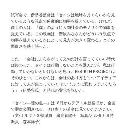
試写会で、伊勢谷監督は「セイジは地球を月ぐらいから見
ているような視点で俯瞰的に物事を捉えている。けれど、
多くの人は、『僕』のように人間社会のモノサシで物事を
捉えている。この映画は、普段みなさんがどういう視点で
物事を捉えているかによって見方が大きく変わる」とその
面白さを熱く語った。
また、「会社にぶらさがって文句だけを言ってていい時代
は終わった。セイジは行動しないことを選んだが、私は行
動していかないといけないと思う。REBIRTH PROJECTは
そのひとつ。これからは、会社のあり方も”いいアイディア
に対して人が集まっていく”というふうに変わっていくだろ
う」（伊勢谷氏）と時代の変化を説いた。
「セイジ―陸の魚―」は18日からテアトル新宿ほか、全国
で順次公開される。ぜひ多くの若者に見ていただきたい。
（文/オルタナＳ特派員 猪鹿倉陽子 写真/オルタナＳ特
派員 森本洋子）