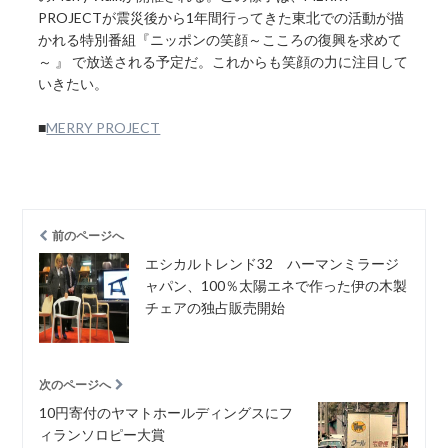
PROJECTが震災後から1年間行ってきた東北での活動が描
かれる特別番組『ニッポンの笑顔～こころの復興を求めて
～ 』 で放送される予定だ。これからも笑顔の力に注目して
いきたい。
■
MERRY PROJECT
前のページへ
エシカルトレンド32 ハーマンミラージ
ャパン、100％太陽エネで作った伊の木製
チェアの独占販売開始
次のページへ
10円寄付のヤマトホールディングスにフ
ィランソロピー大賞