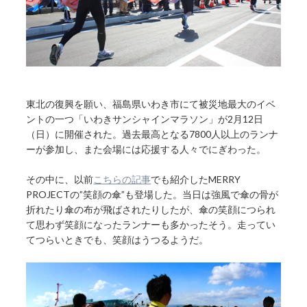
東北の復興を願い、福島県いわき市にて被災地最大のイベ
ントの一つ「いわきサンシャインマラソン」が2月12日
（日）に開催された。過去最高となる7800人以上のランナ
ーが参加し、また会場には応援する人々でにぎわった。
その中に、以前
こちらの記事
でも紹介したMERRY
PROJECTの”笑顔の傘”も登場した。当日は強風で傘の骨が
折れたり傘の布が飛ばされたりしたが、傘の笑顔につられ
て思わず笑顔になったランナーも多かったそう。走ってい
てつらいときでも、笑顔はうつるようだ。