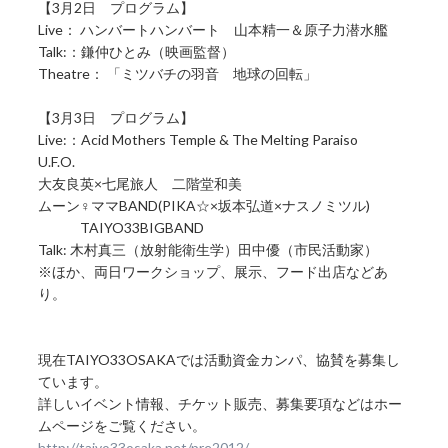
【3月2日 プログラム】
Live： ハンバートハンバート 山本精一＆原子力潜水艦
Talk:：鎌仲ひとみ（映画監督）
Theatre： 「ミツバチの羽音 地球の回転」
【3月3日 プログラム】
Live:：Acid Mothers Temple & The Melting Paraiso
U.F.O.
大友良英×七尾旅人 二階堂和美
ムーン♀ママBAND(PIKA☆×坂本弘道×ナスノミツル)
TAIYO33BIGBAND
Talk: 木村真三（放射能衛生学）田中優（市民活動家）
※ほか、両日ワークショップ、展示、フード出店などあ
り。
現在TAIYO33OSAKAでは活動資金カンパ、協賛を募集し
ています。
詳しいイベント情報、チケット販売、募集要項などはホー
ムページをご覧ください。
http://taiyo33osaka.net/pre2012/