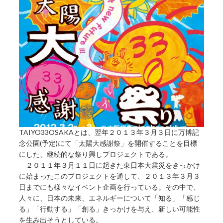
TAIYO33OSAKAとは、翌年２０１３年３月３日に万博記
念公園(予定)にて「太陽大感謝祭」を開催することを目標
にした、継続的な祭り興しプロジェクトである。
２０１１年３月１１日に起きた東日本大震災をきっかけ
に始まったこのプロジェクトを通して、２０１３年３月３
日までにも様々なイベント企画を行っている。その中で、
人々に、日本の未来、エネルギーについて「知る」「感じ
る」「行動する」「創る」きっかけを与え、新しい可能性
を生み出そうとしている。