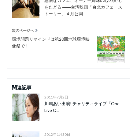
思議なカフェ、オーナー姉妹の心の変化
をたどる ――台湾映画「台北カフェ・ス
トーリー」４月公開
次のページへ
環境問題リマインドは第20回地球環境映
像祭で！
関連記事
2011年7月2日
川嶋あい出演! チャリティライブ「One
Live O...
2012年1月30日