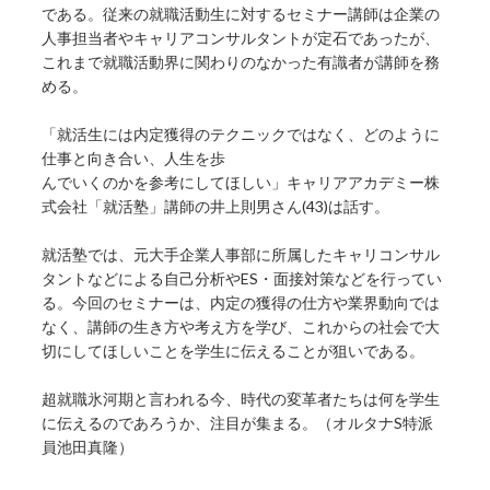
である。従来の就職活動生に対するセミナー講師は企業の
人事担当者やキャリアコンサルタントが定石であったが、
これまで就職活動界に関わりのなかった有識者が講師を務
める。
「就活生には内定獲得のテクニックではなく、どのように
仕事と向き合い、人生を歩
んでいくのかを参考にしてほしい」キャリアアカデミー株
式会社「就活塾」講師の井上則男さん(43)は話す。
就活塾では、元大手企業人事部に所属したキャリコンサル
タントなどによる自己分析やES・面接対策などを行ってい
る。今回のセミナーは、内定の獲得の仕方や業界動向では
なく、講師の生き方や考え方を学び、これからの社会で大
切にしてほしいことを学生に伝えることが狙いである。
超就職氷河期と言われる今、時代の変革者たちは何を学生
に伝えるのであろうか、注目が集まる。（オルタナS特派
員池田真隆）