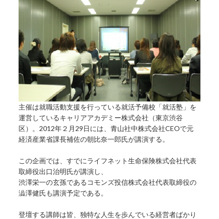
主催は就職活動支援を行っている就活予備校「就活塾」を
運営しているキャリアアカデミー株式会社（東京渋谷
区）。2012年２月29日には、青山社中株式会社CEOで元
経済産業省課長補佐の朝比奈一郎氏が講演する。
この企画では、すでにライフネット生命保険株式会社代表
取締役出口治明氏が講演し、
渋澤栄一の玄孫であるコモンズ投信株式会社代表取締役の
澁澤健氏も講演予定である。
登壇する講師は皆、独特な人生を歩んでいる経営者ばかり