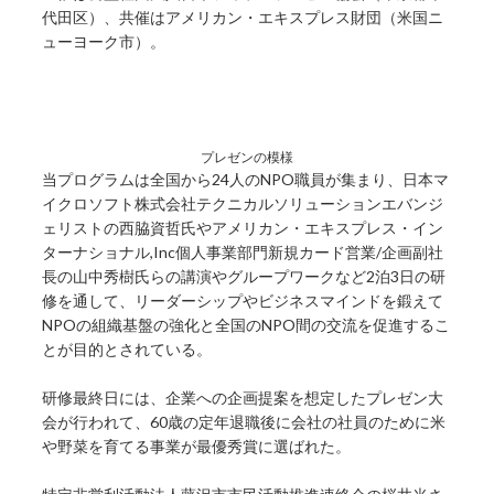
代田区）、共催はアメリカン・エキスプレス財団（米国ニ
ューヨーク市）。
プレゼンの模様
当プログラムは全国から24人のNPO職員が集まり、日本マ
イクロソフト株式会社テクニカルソリューションエバンジ
ェリストの西脇資哲氏やアメリカン・エキスプレス・イン
ターナショナル,Inc個人事業部門新規カード営業/企画副社
長の山中秀樹氏らの講演やグループワークなど2泊3日の研
修を通して、リーダーシップやビジネスマインドを鍛えて
NPOの組織基盤の強化と全国のNPO間の交流を促進するこ
とが目的とされている。
研修最終日には、企業への企画提案を想定したプレゼン大
会が行われて、60歳の定年退職後に会社の社員のために米
や野菜を育てる事業が最優秀賞に選ばれた。