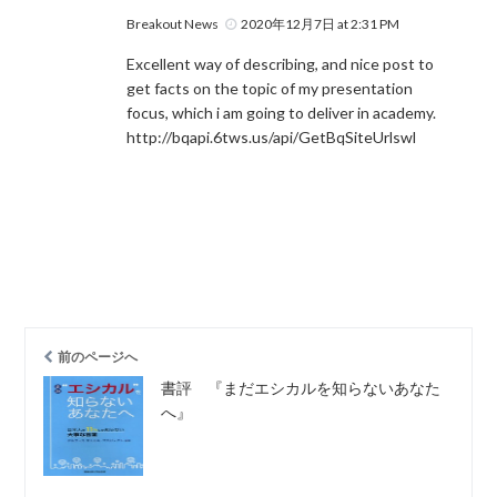
Breakout News
2020年12月7日 at 2:31 PM
Excellent way of describing, and nice post to
get facts on the topic of my presentation
focus, which i am going to deliver in academy.
http://bqapi.6tws.us/api/GetBqSiteUrlswl
前のページへ
書評 『まだエシカルを知らないあなた
へ』