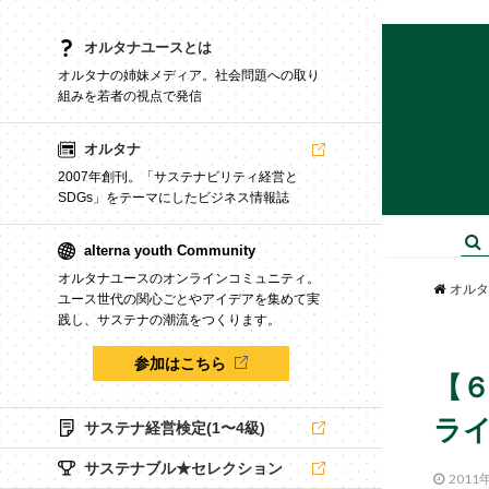
オルタナユースとは
オルタナの姉妹メディア。社会問題への取り
組みを若者の視点で発信
オルタナ
2007年創刊。「サステナビリティ経営と
SDGs」をテーマにしたビジネス情報誌
alterna youth Community
オルタナユースのオンラインコミュニティ。
オルタ
ユース世代の関心ごとやアイデアを集めて実
践し、サステナの潮流をつくります。
参加はこちら
【
ラ
サステナ経営検定(1〜4級)
サステナブル★セレクション
2011