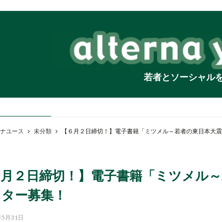
若者とソーシャル
ナユース
未分類
【６月２日締切！】電子書籍「ミツメル～若者の東日本大震
６月２日締切！】電子書籍「ミツメル～
イター募集！
年5月31日