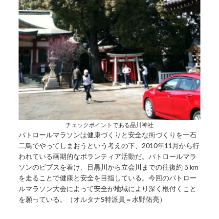
チェックポイントである品川神社
パトロールマラソンは健康づくりと安全な街づくりを一石
二鳥でやってしまおうという考えの下、2010年11月から行
われている画期的なボランティア活動だ。パトロールマラ
ソンのビブスを着け、目黒川から立会川までの往復約５km
を走ることで健康と安全を目指している。今回のパトロー
ルマラソン大会によって安全が地域により深く根付くこと
を願っている。（オルタナS特派員＝水野佑亮）