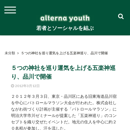
若者とソーシャルを結ぶ
未分類
５つの神社を巡り運気を上げる五楽神巡り、品川で開催
５つの神社を巡り運気を上げる五楽神巡
り、品川で開催
2012年3月12日
２０１２年３月３日、東京・品川区にある旧東海道品川宿
を中心にパトロールマラソン大会が行われた。株式会社し
ながわ街づくり計画が主催する「パトロールマラソン」に
明治大学市川ゼミナールが提案した「五楽神巡り」のコン
セプトを織り交ぜたイベントだ。地元の住人を中心に約２
０名程が参加し、汗を流した。