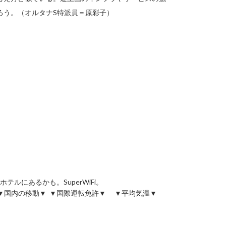
ろう。（オルタナS特派員＝原彩子）
 ホテルにあるかも。SuperWiFi。
/16426 ▼服装▼ ▼国内の移動▼ ▼国際運転免許▼ ▼平均気温▼