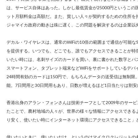
は、サービス自体はあった。しかし最低賃金が25000円というこの国で、
ット月額料金は高額だ。また、貧しい人々が契約するための住所を
ジャマイカ政府の動きは殊に遅く、この問題を解決するのは企業以
デカル・ワイヤレスは、通常のWiFiの10倍の範囲まで通信が可能なSu
を提供する。いつでも、どこでも、誰でもアクセスできることが特
いたい時には、名刺サイズのカードを買い、裏に書かれた数字とパ
スマートフォン、タブレット端末などWiFiをサポートしているデ
24時間有効のカードは150円で、もちろんデータの送受信は無制
能。7日間用と30日間用もあり、日数が増えるほど1日当たりは割
香港出身のアラン・フォンさんは技術チーフとして2009年のサー
たことで、農村地域の人々が、世界の様々な情報にアクセスできる
り安く、使いたい時にインターネット環境にアクセスできること」
使いたいときに、使いたいだけ、というのはマイクロクレジットの