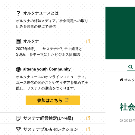
オルタナユースとは
オルタナの姉妹メディア。社会問題への取り
組みを若者の視点で発信
オルタナ
2007年創刊。「サステナビリティ経営と
SDGs」をテーマにしたビジネス情報誌
alterna youth Community
オルタナユースのオンラインコミュニティ。
オルタ
ユース世代の関心ごとやアイデアを集めて実
践し、サステナの潮流をつくります。
参加はこちら
社会
サステナ経営検定(1〜4級)
2012
サステナブル★セレクション