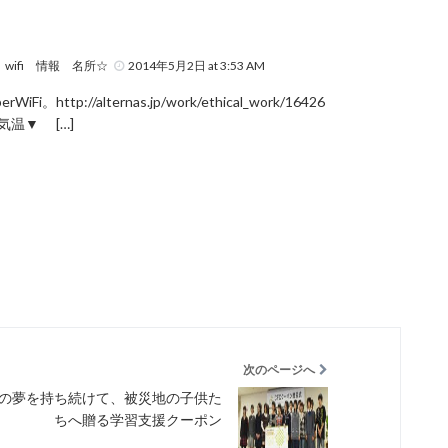
wifi 情報 名所☆
2014年5月2日 at 3:53 AM
p://alternas.jp/work/ethical_work/16426
温▼ […]
次のページへ
の夢を持ち続けて、被災地の子供た
ちへ贈る学習支援クーポン