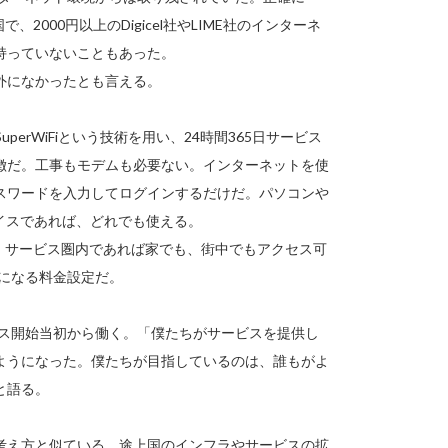
2000円以上のDigicel社やLIME社のインターネ
持っていないこともあった。
外になかったとも言える。
perWiFiという技術を用い、24時間365日サービス
徴だ。工事もモデムも必要ない。インターネットを使
スワードを入力してログインするだけだ。パソコンや
バイスであれば、どれでも使える。
限。サービス圏内であれば家でも、街中でもアクセス可
安になる料金設定だ。
ビス開始当初から働く。「僕たちがサービスを提供し
ようになった。僕たちが目指しているのは、誰もがよ
と語る。
考え方と似ている。途上国のインフラやサービスの拡