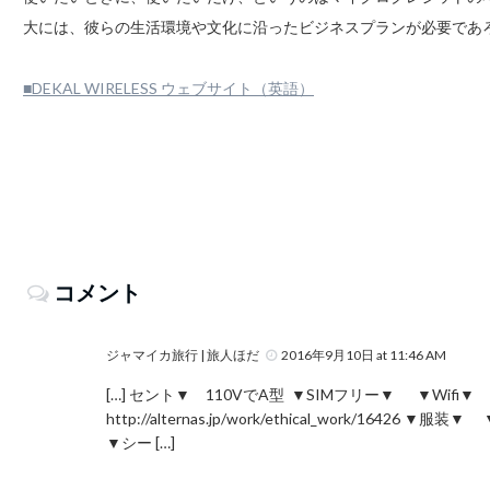
大には、彼らの生活環境や文化に沿ったビジネスプランが必要であ
■DEKAL WIRELESS ウェブサイト（英語）
コメント
ジャマイカ旅行 | 旅人ほだ
2016年9月10日 at 11:46 AM
[…] セント▼ 110VでA型 ▼SIMフリー▼ ▼Wifi▼
http://alternas.jp/work/ethical_work
▼シー […]