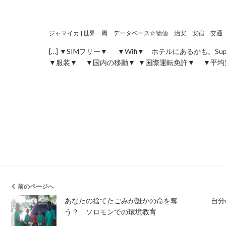
ジャマイカ | 世界一周 データベース☆物価 治安 安宿 交通 
[…] ▼SIMフリー▼ ▼Wifi▼ ホテルにあるかも。SuperWiFi。htt
▼服装▼ ▼国内の移動▼ ▼国際運転免許▼ ▼平均気
前のページへ
あなたの捨てたごみが誰かの命を奪
自分
う？ ソロモンでの環境教育