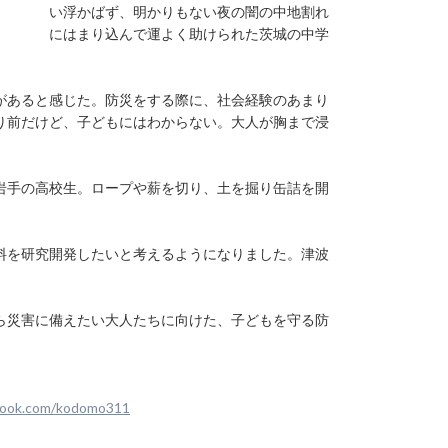
い浮かばず、明かりもない夜の闇の中地割れ
にはまり込んで運よく助けられた茨城の中学
があると感じた。防災をする際に、社会経験のあまり
り前だけど、子どもにはわからない。大人が胸まで浸
岩手の高校生。ロープや薪を切り、土を掘り缶詰を開
料を研究開発したいと考えるようになりました。津波
ら災害に備えたい大人たちに向けた、子どもを守る防
book.com/kodomo311