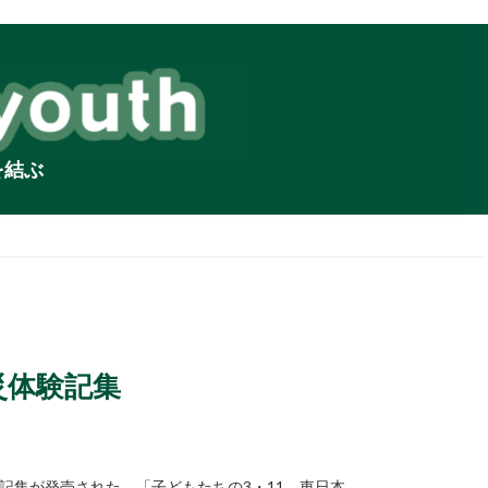
を結ぶ
災体験記集
験記集が発売された。「子どもたちの3・11 東日本