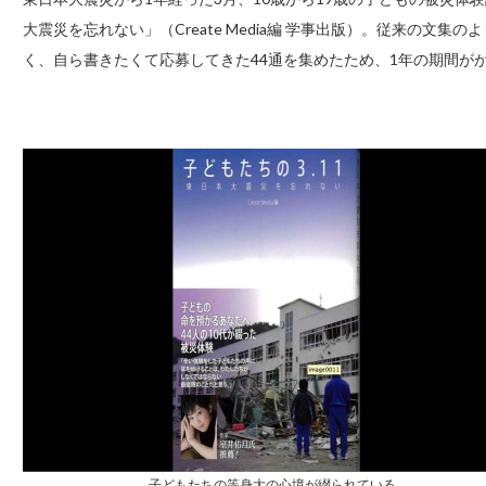
大震災を忘れない」（Create Media編 学事出版）。従来の文
く、自ら書きたくて応募してきた44通を集めたため、1年の期間が
子どもたちの等身大の心境が綴られている