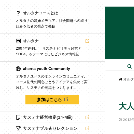
オルタナユースとは
オルタナの姉妹メディア。社会問題への取り
組みを若者の視点で発信
オルタナ
2007年創刊。「サステナビリティ経営と
SDGs」をテーマにしたビジネス情報誌
alterna youth Community
オルタナユースのオンラインコミュニティ。
オルタ
ユース世代の関心ごとやアイデアを集めて実
践し、サステナの潮流をつくります。
参加はこちら
大人
サステナ経営検定(1〜4級)
2012
サステナブル★セレクション