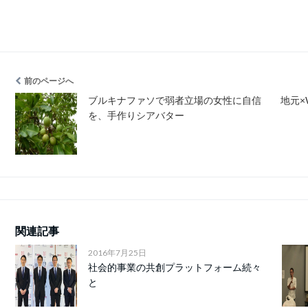
前のページへ
ブルキナファソで弱者立場の女性に自信
地元×
を、手作りシアバター
関連記事
2016年7月25日
社会的事業の共創プラットフォーム続々
と