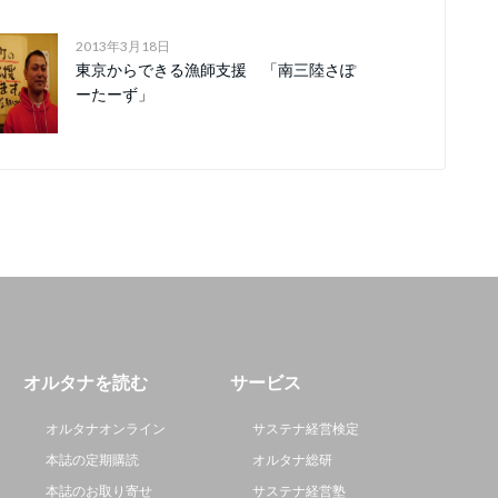
2013年3月18日
東京からできる漁師支援 「南三陸さぽ
ーたーず」
オルタナを読む
サービス
オルタナオンライン
サステナ経営検定
本誌の定期購読
オルタナ総研
本誌のお取り寄せ
サステナ経営塾