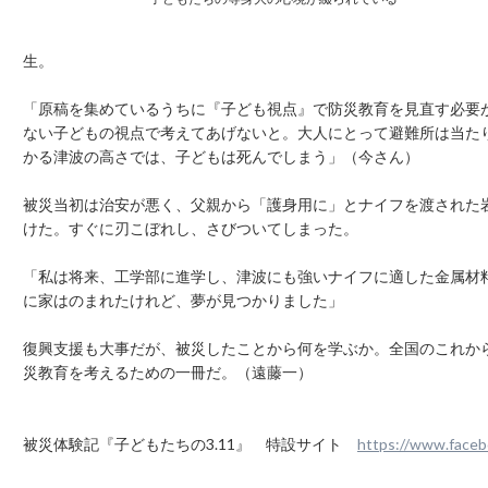
生。
「原稿を集めているうちに『子ども視点』で防災教育を見直す必要
ない子どもの視点で考えてあげないと。大人にとって避難所は当た
かる津波の高さでは、子どもは死んでしまう」（今さん）
被災当初は治安が悪く、父親から「護身用に」とナイフを渡された
けた。すぐに刃こぼれし、さびついてしまった。
「私は将来、工学部に進学し、津波にも強いナイフに適した金属材
に家はのまれたけれど、夢が見つかりました」
復興支援も大事だが、被災したことから何を学ぶか。全国のこれか
災教育を考えるための一冊だ。（遠藤一）
被災体験記『子どもたちの3.11』 特設サイト
https://www.face