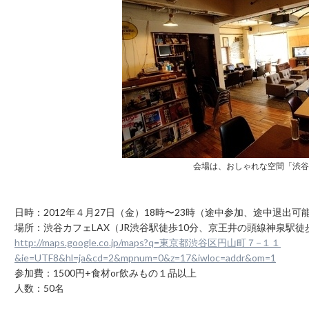
会場は、おしゃれな空間「渋谷
日時：2012年４月27日（金）18時〜23時（途中参加、途中退出可
場所：渋谷カフェLAX（JR渋谷駅徒歩10分、京王井の頭線神泉駅徒
http://maps.google.co.jp/maps?q=東京都渋谷区円山町７−１１
&ie=UTF8&hl=ja&cd=2&mpnum=0&z=17&iwloc=addr&om=1
参加費：1500円+食材or飲みもの１品以上
人数：50名