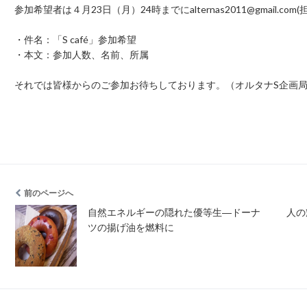
参加希望者は４月23日（月）24時までにalternas2011@gmail
・件名：「S café」参加希望
・本文：参加人数、名前、所属
それでは皆様からのご参加お待ちしております。（オルタナS企画
前のページへ
自然エネルギーの隠れた優等生―ドーナ
人の
ツの揚げ油を燃料に