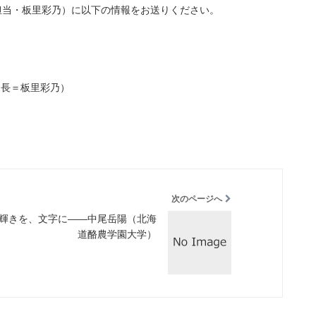
.com(担当・板里彩乃）に以下の情報をお送りください。
局長＝板里彩乃）
次のページへ
輝きを、文字に――中尾岳陽（北海
道酪農学園大学）