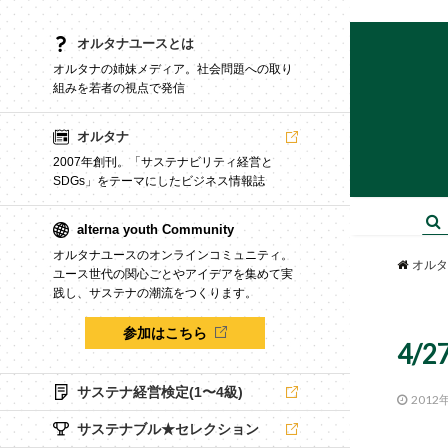
オルタナユースとは
オルタナの姉妹メディア。社会問題への取り
組みを若者の視点で発信
オルタナ
2007年創刊。「サステナビリティ経営と
SDGs」をテーマにしたビジネス情報誌
alterna youth Community
オルタナユースのオンラインコミュニティ。
オルタ
ユース世代の関心ごとやアイデアを集めて実
践し、サステナの潮流をつくります。
参加はこちら
4/
サステナ経営検定(1〜4級)
2012
サステナブル★セレクション