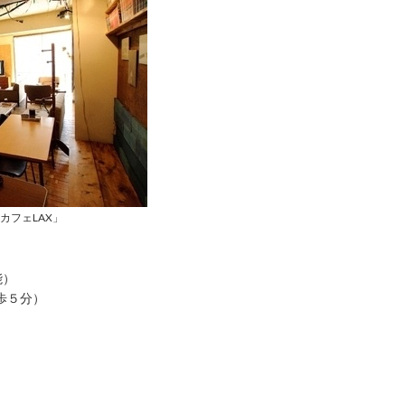
カフェLAX」
能）
歩５分）