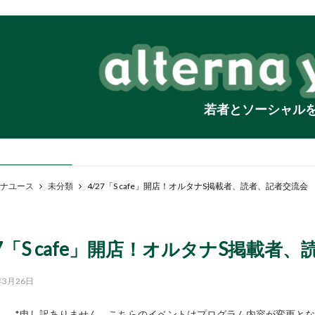
若者とソーシャル
ナユース
未分類
4/27「S cafe」開店！オルタナS掲載者、読者、記者交流会
27「S cafe」開店！オルタナS掲載者
年3月26日
*申し訳ありません。こちらのイベントはプログラム内容が変更と