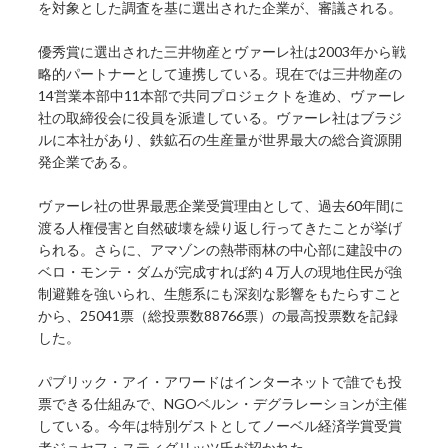
を対象とした調査を基に選出された企業が、審議される。
優秀賞に選出された三井物産とヴァーレ社は2003年から戦
略的パートナーとして連携している。現在では三井物産の
14営業本部中11本部で共同プロジェクトを進め、ヴァーレ
社の取締役会に役員を派遣している。ヴァーレ社はブラジ
ルに本社があり、鉄鉱石の生産量が世界最大の総合資源開
発企業である。
ヴァーレ社の世界最悪企業受賞理由として、過去60年間に
渡る人権侵害と自然破壊を繰り返し行ってきたことが挙げ
られる。さらに、アマゾンの熱帯雨林の中心部に建設中の
ベロ・モンテ・ダムが完成すれば約４万人の現地住民が強
制避難を強いられ、生態系にも深刻な影響をもたらすこと
から、25041票（総投票数88766票）の最高投票数を記録
した。
パブリック・アイ・アワードはインターネットで誰でも投
票できる仕組みで、NGOベルン・デグラレーションが主催
している。今年は特別ゲストとしてノーベル経済学賞受賞
者ジョセフ・スティグリッツ氏が招かれた。