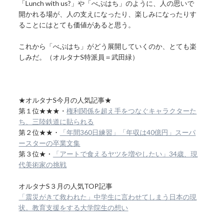
「Lunch with us?」や「べぷはち」のように、人の思いで
開かれる場が、人の支えになったり、楽しみになったりす
ることにはとても価値があると思う。
これから「べぷはち」がどう展開していくのか、とても楽
しみだ。（オルタナS特派員＝武田緑）
★オルタナS今月の人気記事★
第１位★★★・
権利関係を超え手をつなぐキャラクターた
ち、三陸鉄道に貼られる
第２位★★・
「年間360日練習」「年収は40億円」スーパ
ースターの卒業文集
第３位★・
「アートで食えるヤツを増やしたい」34歳、現
代美術家の挑戦
オルタナS３月の人気TOP記事
「震災がきて救われた」中学生に言わせてしまう日本の現
状。教育支援をする大学院生の想い