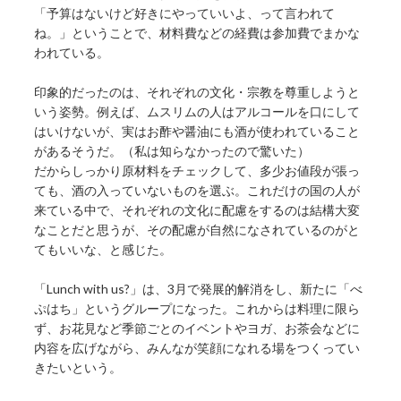
「予算はないけど好きにやっていいよ、って言われて
ね。」ということで、材料費などの経費は参加費でまかな
われている。
印象的だったのは、それぞれの文化・宗教を尊重しようと
いう姿勢。例えば、ムスリムの人はアルコールを口にして
はいけないが、実はお酢や醤油にも酒が使われていること
があるそうだ。（私は知らなかったので驚いた）
だからしっかり原材料をチェックして、多少お値段が張っ
ても、酒の入っていないものを選ぶ。これだけの国の人が
来ている中で、それぞれの文化に配慮をするのは結構大変
なことだと思うが、その配慮が自然になされているのがと
てもいいな、と感じた。
「Lunch with us?」は、3月で発展的解消をし、新たに「べ
ぷはち」というグループになった。これからは料理に限ら
ず、お花見など季節ごとのイベントやヨガ、お茶会などに
内容を広げながら、みんなが笑顔になれる場をつくってい
きたいという。