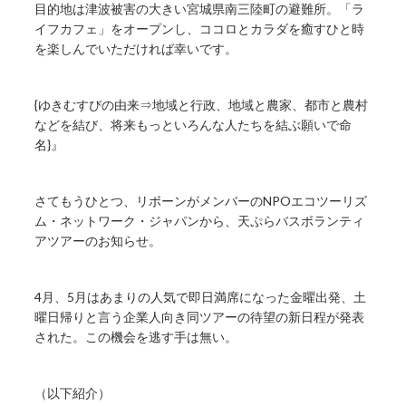
目的地は津波被害の大きい宮城県南三陸町の避難所。「ラ
イフカフェ」をオープンし、ココロとカラダを癒すひと時
を楽しんでいただければ幸いです。
{ゆきむすびの由来⇒地域と行政、地域と農家、都市と農村
などを結び、将来もっといろんな人たちを結ぶ願いで命
名}』
さてもうひとつ、リボーンがメンバーのNPOエコツーリズ
ム・ネットワーク・ジャパンから、天ぷらバスボランティ
アツアーのお知らせ。
4月、5月はあまりの人気で即日満席になった金曜出発、土
曜日帰りと言う企業人向き同ツアーの待望の新日程が発表
された。この機会を逃す手は無い。
（以下紹介）