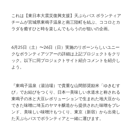
これは【東日本大震災復興支援】天ぷらバス ボランティア
チームが宮城県東鳴子温泉と南三陸町を結ぶ、ココロとカ
ラダを癒すひと時を楽しんでもらうのが狙いの企画。
6月25日（土）〜26日（日）実施のリボーンらしいユニー
クなボランティアツアーの詳細は上記プロジェクトをクリ
ック。以下に同プロジェクトサイト紹介コメントを紹介し
よう。
『東鳴子温泉（湯治場）で貴重な山間部奨励米「ゆきむす
び」でお結びをつくり、日本一美味しい水道水と称される
東鳴子の水と大豆レボリューションで生まれた地大豆から
できた味噌に埼玉のヤマキ醸造から提供された味噌をブレ
ンド、美味しい味噌汁もつくり、東京（新宿）から出発し
た天ぷらバスでボランティアと一緒に運びます。