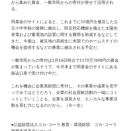
から集めた募金、一般市民からの寄付が併せて活用され
る。
同基金のサイトによると、これまでに15億円を被災した公
立小中学校の復興に拠出し、防災対応機能を備えた太陽光
発電および蓄電池の設置に関する費用を助成するなどして
きた。今後は、被災地の高校生に米国でのホームステイの
機会を提供するなどの事業に拠出される予定だ。
一般市民からの寄付は1月16日時点で1173万7698円の募金
が集まっているそうで、今月末まで同基金のサイトにある
振込口座で受け付け中だ。
これを機会に企業系財団に寄付し、その事業や成果を見守
ってみてはどうだろう。企業の社会貢献活動の一端にコミ
ットしていくことも、企業を成長させ、エシカルな事業活
動を育む力になるのだから。（今一生）
●公益財団法人コカ･コーラ 教育・環境財団 コカ･コーラ
復興支援基金について