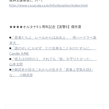
http://www.cocacola.co.jp/info/donation/index.html
★★★★オルタナS１周年記念【直撃S】傑作選
■
「若者たちよ、レールからはみ出よ」 侍ハードラー為
末大
■
「誰のせいにもせず、ただ出来ることをひたすらに」
Candle JUNE
■
「収入は10分の１。それでも『命』を守りたかった」
山本太郎
■
小林武史が語るこれからの生き方「若者よ空気を読む
な」 小林武史