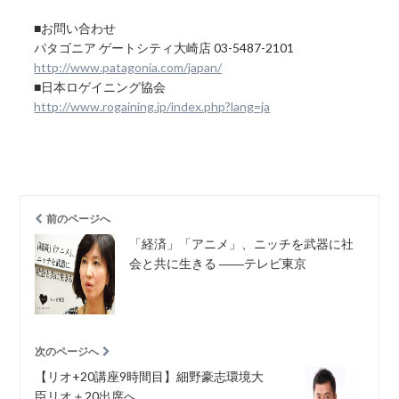
■お問い合わせ
パタゴニア ゲートシティ大崎店 03-5487-2101
http://www.patagonia.com/japan/
■日本ロゲイニング協会
http://www.rogaining.jp/index.php?lang=ja
前のページへ
「経済」「アニメ」、ニッチを武器に社
会と共に生きる ――テレビ東京
次のページへ
【リオ+20講座9時間目】細野豪志環境大
臣リオ＋20出席へ