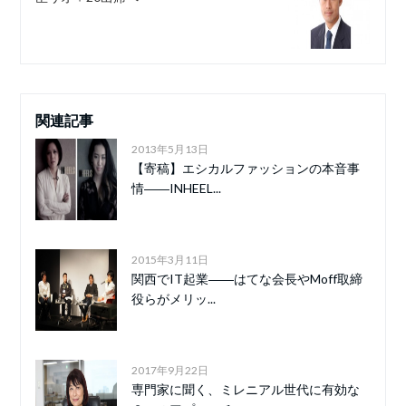
関連記事
2013年5月13日
【寄稿】エシカルファッションの本音事
情――INHEEL...
2015年3月11日
関西でIT起業――はてな会長やMoff取締
役らがメリッ...
2017年9月22日
専門家に聞く、ミレニアル世代に有効な