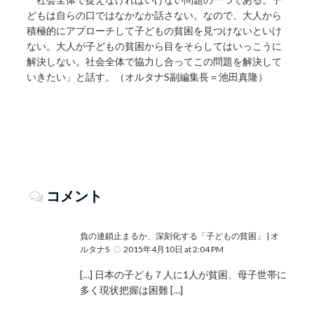
どもは自らの口ではなかなか話さない。なので、大人から
積極的にアプローチして子どもの貧困を見つけないといけ
ない。大人が子どもの貧困から目をそらしてはいっこうに
解決しない。社会全体で協力し合ってこの問題を解決して
いきたい」と話す。（オルタナS副編集長＝池田真隆）
コメント
負の連鎖止まるか、深刻化する「子どもの貧困」 | オ
ルタナS
2015年4月10日 at 2:04 PM
[…] 日本の子ども７人に1人が貧困、母子世帯に
多く現状把握は困難 […]