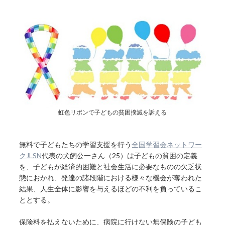
虹色リボンで子どもの貧困撲滅を訴える
無料で子どもたちの学習支援を行う
全国学習会ネットワー
クJLSN
代表の犬飼公一さん（25）は子どもの貧困の定義
を、子どもが経済的困難と社会生活に必要なものの欠乏状
態におかれ、発達の諸段階における様々な機会が奪われた
結果、人生全体に影響を与えるほどの不利を負っているこ
ととする。
保険料を払えないために、病院に行けない無保険の子ども