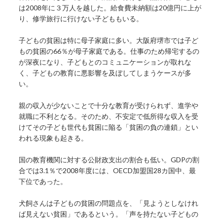
は2008年に３万人を越した。給食費未納額は20億円に上が
り、修学旅行に行けない子どももいる。
子どもの貧困は特に母子家庭に多い。大阪府堺市では子ど
もの貧困の66％が母子家庭である。仕事のため帰宅するの
が深夜になり、子どもとのコミュニケーションが取れな
く、子どもの教育に悪影響を及ぼしてしまうケースが多
い。
親の収入が少ないことで十分な教育が受けられず、進学や
就職に不利となる。そのため、不安定で低所得な収入を受
けてその子ども世代も貧困に陥る「貧困の負の連鎖」とい
われる現象も起きる。
国の教育機関に対する公財政支出の割合も低い。GDPの割
合では3.1％で2008年度には、OECD加盟国28カ国中、最
下位であった。
犬飼さんは子どもの貧困の問題点を、「見ようとしなけれ
ば見えない貧困」であるという。「声を持たない子どもの