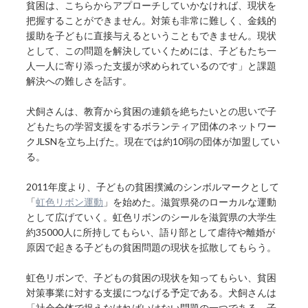
貧困は、こちらからアプローチしていかなければ、現状を
把握することができません。対策も非常に難しく、金銭的
援助を子どもに直接与えるということもできません。現状
として、この問題を解決していくためには、子どもたち一
人一人に寄り添った支援が求められているのです」と課題
解決への難しさを話す。
犬飼さんは、教育から貧困の連鎖を絶ちたいとの思いで子
どもたちの学習支援をするボランティア団体のネットワー
クJLSNを立ち上げた。現在では約10弱の団体が加盟してい
る。
2011年度より、子どもの貧困撲滅のシンボルマークとして
「
虹色リボン運動
」を始めた。滋賀県発のローカルな運動
として広げていく。虹色リボンのシールを滋賀県の大学生
約35000人に所持してもらい、語り部として虐待や離婚が
原因で起きる子どもの貧困問題の現状を拡散してもらう。
虹色リボンで、子どもの貧困の現状を知ってもらい、貧困
対策事業に対する支援につなげる予定である。犬飼さんは
「社会全体で捉えなければいけない問題の一つである。子