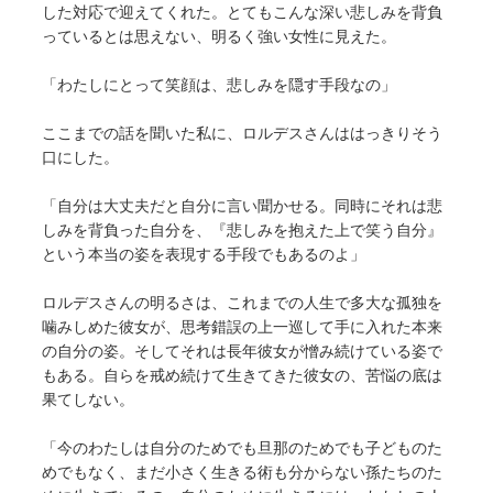
した対応で迎えてくれた。とてもこんな深い悲しみを背負
っているとは思えない、明るく強い女性に見えた。
「わたしにとって笑顔は、悲しみを隠す手段なの」
ここまでの話を聞いた私に、ロルデスさんははっきりそう
口にした。
「自分は大丈夫だと自分に言い聞かせる。同時にそれは悲
しみを背負った自分を、『悲しみを抱えた上で笑う自分』
という本当の姿を表現する手段でもあるのよ」
ロルデスさんの明るさは、これまでの人生で多大な孤独を
噛みしめた彼女が、思考錯誤の上一巡して手に入れた本来
の自分の姿。そしてそれは長年彼女が憎み続けている姿で
もある。自らを戒め続けて生きてきた彼女の、苦悩の底は
果てしない。
「今のわたしは自分のためでも旦那のためでも子どものた
めでもなく、まだ小さく生きる術も分からない孫たちのた