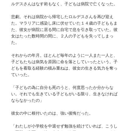
ルデスさんはなす術もなく、子どもは病院で亡くなった。
悲劇。それは病院から帰宅したロルデスさんを再び迎え
た。マラリアに感染し床に伏せていた１４歳の子どももま
た、彼女が病院に居る間に自宅で息を引き取っていた。彼
女はたった数時間の間に、２人の子どもを失ってしまっ
た。
それからの年月。ほとんど毎年のように一人また一人と、
子どもたちは病気を原因に命を落としていったという。子
どもを看取る経験の積み重ねは、彼女の生きる気力を奪っ
ていった。
「子どもの為に自分も死のうと、何度思ったか分からな
い。それでも生きている子どもがいる限り、生きなければ
ならなかったの」
彼女の中に根付いたのは、強い後悔だった。
「わたしが小学校を中退せず勉強を続けていれば、こうし