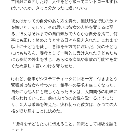
て困難に直面した時、人生をどう扱ってコントロールすれ
ばいいのか、きっと分かったに違いない」
彼女はかつての自分のあり方を責め、無鉄砲な行動の数々
を悔いた。そして、その思いは彼女の人格を変えるに至
る。彼女はそれまでの自由奔放で大らかな自分を捨て、何
事にも正しく努めようとする日々を迎え入れた。これまで
以上に子どもを愛し、意識を全方向に注いだ。実の子ども
にはもちろん、養母として一時的に受け入れた子どもたち
にも夜間の外出を禁じ、あらゆる病気や事故の可能性を防
ぐため厳しく言いつけを守らせた。
けれど、物事がシステマティックに回る一方、付きまとう
緊張感は彼女を苛つかせ、相手への要求も厳しくなった。
自分にも他人にも厳しくなった彼女は、人間関係の軋轢に
捕らわれていった。前の夫は他の女性を愛するようにな
り、２人は破局を迎えた。疲れ切った彼女は、かつての人
格を取り戻すことに決めた。
「後悔を子どもたちに伝えること。知識として経験を語る
ことよ」