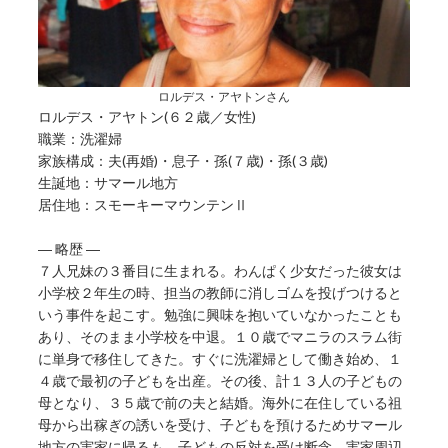
ロルデス・アヤトンさん
ロルデス・アヤトン(６２歳／女性)
職業：洗濯婦
家族構成：夫(再婚)・息子・孫(７歳)・孫(３歳)
生誕地：サマール地方
居住地：スモーキーマウンテンⅡ
― 略歴 ―
７人兄妹の３番目に生まれる。わんぱく少女だった彼女は
小学校２年生の時、担当の教師に消しゴムを投げつけると
いう事件を起こす。勉強に興味を抱いていなかったことも
あり、そのまま小学校を中退。１０歳でマニラのスラム街
に単身で移住してきた。すぐに洗濯婦として働き始め、１
４歳で最初の子どもを出産。その後、計１３人の子どもの
母となり、３５歳で前の夫と結婚。海外に在住している祖
母から出稼ぎの誘いを受け、子どもを預けるためサマール
地方の実家に帰るも、子どもの反対を受け断念。実家周辺