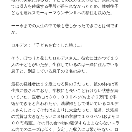
では収入を確保する手段が得られなかったため、離婚後子
どもを連れスモーキーマウンテンⅡへの移住を決めた。
ーー今までの人生の中で最も悲しかったできごとは何です
か。
ロルデス：「子どもを亡くした時よ…」
そう、ぽつりと発したロルデスさん。彼女にはかつて１３
人の子どもがいたが、生存しているのは一緒に住んでいる
息子と、別居している息子の２名のみだ。
最初の犠牲者は１２歳になる男の子だった。彼の体内は寄
生虫に侵されており、学校にも長いこと行けない状態が続
いていた。医者には３０，０００ペソ(およそ６万円)で手
術ができると言われたが、洗濯婦として働いているロルデ
スさんにとってそれはあまりに大金だった。通常、洗濯婦
の労賃は大きなたらいに３杯の衣服で１００ペソ(およそ２
００円)程度。その日の食べ物の確保すらままならないスラ
ム内でのニーズは低く、安定した収入には繋がらない。ロ