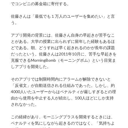
でコンビニの募金箱に寄付する。
佐藤さんは「最低でも１万人のユーザーを集めたい」と言
う。
アプリ開発の背景には、佐藤さん自身の早起きが苦手なこ
とがある。大学の授業に出られずに留年した経験もあるほ
どである。朝、どうすれば早く起きれるのかが長年の課題
だったという。佐藤さんは2011年10月に、苦手な早起きを
克服できるMorningBomb（モーニングボム）という目覚ま
しアプリを開発した。
そのアプリでは制限時間内にアラームが解除できないと
「反省文」が自動送信される仕組みであった。しかし、約
4000人いたユーザーからはペナルティが厳しすぎるとの理
由から使用を中止する人が続出し、100人ほどにしか支持
されなかった。
この経緯があり、モーニングプラスを開発するときには、
ペナルティを気にしながら起きるのではなく、「気持ちよ