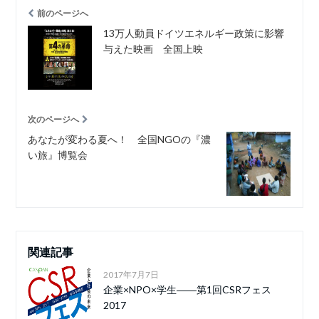
前のページへ
13万人動員ドイツエネルギー政策に影響
与えた映画 全国上映
次のページへ
あなたが変わる夏へ！ 全国NGOの『濃
い旅』博覧会
関連記事
2017年7月7日
企業×NPO×学生――第1回CSRフェス
2017