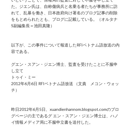
た。ジエン氏は、自称傷病兵と名乗る者たちが事務所に訪
れて、乱暴を働き、日本政府向け署名のブログ記事の削除
をもとめられたとも、ブログに記載している。（オルタナ
S副編集長＝池田真隆）
以下が、この事件について報道したRFIベトナム語放送の内
容である。
グエン・スアン・ジエン博士、監査を受けたことに不服申
し立て
トゥイ・ミー
2012年6月6日 RFIベトナム語放送 （文責 メコン・ウォッ
チ）
昨日2012年6月5日、xuandienhannom.blogspot.comのブロ
グページの主であるグ エン・スアン・ジエン博士は、ハノ
イ情報メディア局に不服申立書を送付した。