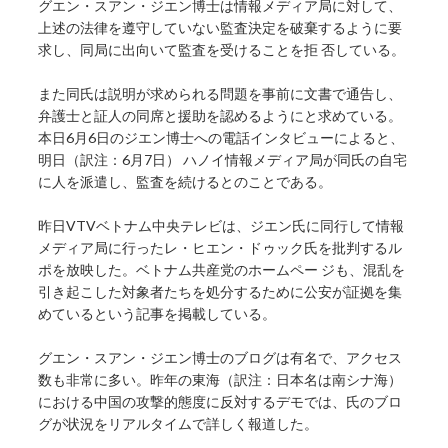
グエン・スアン・ジエン博士は情報メディア局に対して、
上述の法律を遵守していない監査決定を破棄するように要
求し、同局に出向いて監査を受けることを拒 否している。
また同氏は説明が求められる問題を事前に文書で通告し、
弁護士と証人の同席と援助を認めるようにと求めている。
本日6月6日のジエン博士への電話インタビューによると、
明日（訳注：6月7日） ハノイ情報メディア局が同氏の自宅
に人を派遣し、監査を続けるとのことである。
昨日VTVベトナム中央テレビは、ジエン氏に同行して情報
メディア局に行ったレ・ヒエン・ドゥック氏を批判するル
ポを放映した。ベトナム共産党のホームペー ジも、混乱を
引き起こした対象者たちを処分するために公安が証拠を集
めているという記事を掲載している。
グエン・スアン・ジエン博士のブログは有名で、アクセス
数も非常に多い。昨年の東海（訳注：日本名は南シナ海）
における中国の攻撃的態度に反対するデモでは、氏のブロ
グが状況をリアルタイムで詳しく報道した。