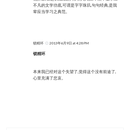
不凡的文学功底,可谓是字字珠玑,句句经典,是我
辈应当学习之典范。
锁精环
2013年6月9日 at 4:28 PM
锁精环
本来我已经对这个失望了,觉得这个没有前途了,
心里充满了悲哀。