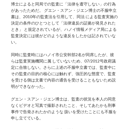
博士によると同局での監査に「法律を遵守しない」の行為
があったためだ。 グエン・スアン・ジエン博士の不服申立
書は、2010年の監査法を引用して、同法 による監査実施の
決定の条件のひとつとして「法律違反の証拠が発見された
とき」 と規定されているが、ハノイ情報メディア局による
監査決定には彼がどのような違反をしたかは記されていな
い。
同時に監査時にはハノイ市公安幹部2名が同席したが、彼
らは監査実施機関に属 していないため、07/2012号政府議
定に合致しない。さらに上述の不服申立書では、監査中に
その監査の目的の核心には触れず、強圧的な態度で、監査
を受ける側は文書で内容の通告を受けることもないため説
明ができなかった。
グエン・スアン・ジエン博士は、監査の状況を本人の同意
なくビデオと写真で撮影されたこと、そしてあたかも刑事
事件で告発されたかのような 扱いを受けたことにも不服を
申し立てている。