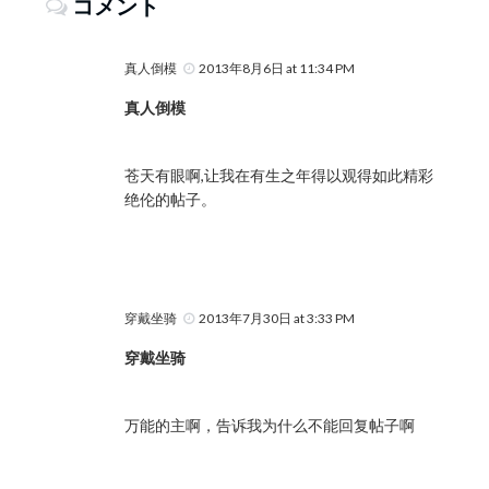
コメント
真人倒模
2013年8月6日 at 11:34 PM
真人倒模
苍天有眼啊,让我在有生之年得以观得如此精彩
绝伦的帖子。
穿戴坐骑
2013年7月30日 at 3:33 PM
穿戴坐骑
万能的主啊，告诉我为什么不能回复帖子啊