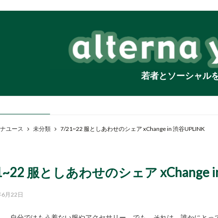
若者とソーシャル
ナユース
未分類
7/21~22 服としあわせのシェア xChange in 渋谷UPLINK
21~22 服としあわせのシェア xChange i
年6月22日
自分ではもう着ない服やアクセサリー。でも、それは、誰かにとっ