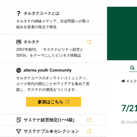
オルタナユースとは
オルタナの姉妹メディア。社会問題への取り
組みを若者の視点で発信
オルタナ
2007年創刊。「サステナビリティ経営と
SDGs」をテーマにしたビジネス情報誌
alterna youth Community
オルタナユースのオンラインコミュニティ。
オルタ
ユース世代の関心ごとやアイデアを集めて実
践し、サステナの潮流をつくります。
参加はこちら
7/
サステナ経営検定(1〜4級)
2012
サステナブル★セレクション