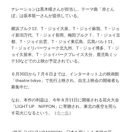
ナレーションは黒木瞳さんが担当し、テーマ曲「赤とん
ぼ」は坂本龍一さんが提供している。
横浜ブルク13、T・ジョイ大泉、T・ジョイ蘇我、T・ジョ
イ新潟万代、T・ジョイ長岡、梅田ブルク７、T・ジョイ京
都、T・ジョイ出雲、T・ジョイ東広島、広島バルト11、
T・ジョイリバーウォーク北九州、T・ジョイ博多、T・ジ
ョイ久留米、T・ジョイパークプレイス大分、鹿児島ミッ
テ10などでの上映が予定されている。
６月30日から７月６日までは、インターネット上の映画館
「theatre tokyo」で先行上映され、自主上映会の開催者も
募集中だ。
なお、本作の利益は、今年８月11日に開催される花火大会
「LIGHT UP NIPPON」に寄贈され、東北の夜空を照ら
す花火になるという。（
今一生
）