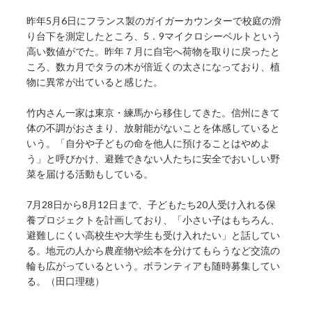
昨年5月6日にフランス製のガイガーカウンターで校庭の滑
り台下を測定したところ、5．9マイクロシーベルトという
高い数値がでた。昨年７月に自宅へ荷物を取りに戻ったと
ころ、数カ月でタラの木が倍近くの太さになっており、植
物に異常が出ていると感じた。
竹内さん一家は東京・練馬から移住してきた。信州にきて
体の不調がおさまり、放射能がないことを体感していると
いう。「自分や子どもの命を他人に預けることはやめよ
う」と呼びかけ、避難できない人たちに安全でおいしい野
菜を届ける活動もしている。
7月28日から8月12日まで、子どもたち20人受け入れる保
養プロジェクトを計画しており、「小さい子はもちろん、
避難しにくい高校生や大学生も受け入れたい」と話してい
る。地元の人から農産物や絵本を分けてもらうなど交流の
輪も広がっているという。ボランティアも随時募集してい
る。（田口理穂）