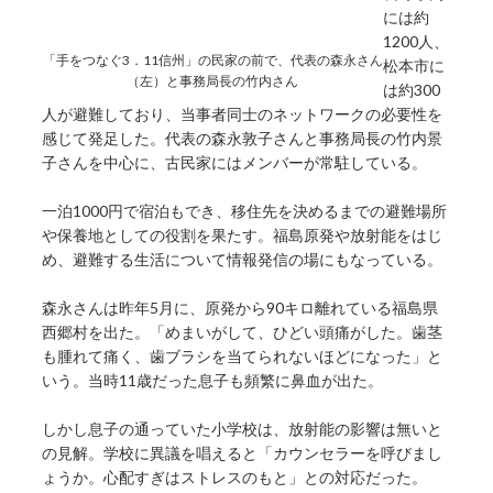
には約
1200人、
「手をつなぐ3．11信州」の民家の前で、代表の森永さん
松本市に
（左）と事務局長の竹内さん
は約300
人が避難しており、当事者同士のネットワークの必要性を
感じて発足した。代表の森永敦子さんと事務局長の竹内景
子さんを中心に、古民家にはメンバーが常駐している。
一泊1000円で宿泊もでき、移住先を決めるまでの避難場所
や保養地としての役割を果たす。福島原発や放射能をはじ
め、避難する生活について情報発信の場にもなっている。
森永さんは昨年5月に、原発から90キロ離れている福島県
西郷村を出た。「めまいがして、ひどい頭痛がした。歯茎
も腫れて痛く、歯ブラシを当てられないほどになった」と
いう。当時11歳だった息子も頻繁に鼻血が出た。
しかし息子の通っていた小学校は、放射能の影響は無いと
の見解。学校に異議を唱えると「カウンセラーを呼びまし
ょうか。心配すぎはストレスのもと」との対応だった。