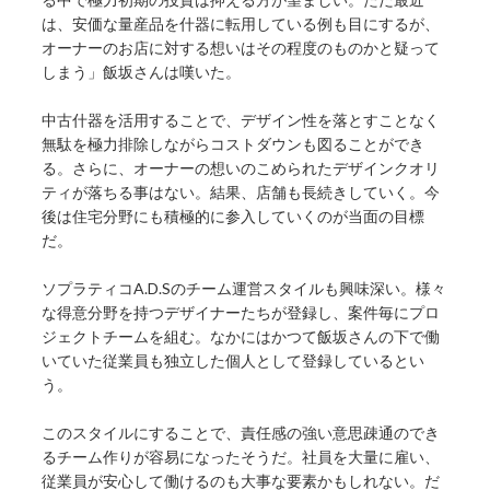
は、安価な量産品を什器に転用している例も目にするが、
オーナーのお店に対する想いはその程度のものかと疑って
しまう」飯坂さんは嘆いた。
中古什器を活用することで、デザイン性を落とすことなく
無駄を極力排除しながらコストダウンも図ることができ
る。さらに、オーナーの想いのこめられたデザインクオリ
ティが落ちる事はない。結果、店舗も長続きしていく。今
後は住宅分野にも積極的に参入していくのが当面の目標
だ。
ソプラティコA.D.Sのチーム運営スタイルも興味深い。様々
な得意分野を持つデザイナーたちが登録し、案件毎にプロ
ジェクトチームを組む。なかにはかつて飯坂さんの下で働
いていた従業員も独立した個人として登録しているとい
う。
このスタイルにすることで、責任感の強い意思疎通のでき
るチーム作りが容易になったそうだ。社員を大量に雇い、
従業員が安心して働けるのも大事な要素かもしれない。だ