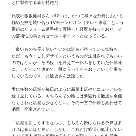
とに製作する事が特徴だ。
代表の飯坂健司さん（42）は、かつて様々な分野において
極めた技を競い合うTVチャンピオン（テレビ東京）という
番組のリフォーム選手権で優勝した経歴を持っており、そ
の芸術性の高さもセールスポイントとなっている。
「良いものを長く使いたいのは誰もが持っている気持ち。
ただ、もうすこしデザインというものが注目されてもいい
のではないか。その役目を終えて一休みをしていた什器達
に、デザインで改めて、役に立ってもらおうという仕事を
しているのです」と飯坂さんは語った。
実に多数の店舗が毎日のように新規出店やリニューアルを
繰り返している。もちろんその陰には夢破れて撤退を余儀
なくされた店舗も少なくない。その一方で什器もあわせて
消費、廃棄されていく。
「店舗を新しくするならば、もちろん掛けられる予算は多
ければ多いほど良い。しかし、これだけ経済が低迷してい
る中で極力初期の投資は抑える方が望ましい。ただ最近