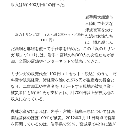
収入は約1400万円にのぼった。
岩手県大船渡市
三陸町で甚大な
津波被害を受け
「浜のミサンガ 環」（太・細２本セット／税込
た浜の女性たち
1100 円）
は、慣れ親しん
だ漁網と麻紐を使って手仕事を始めた。この「浜のミサン
ガ 環」づくりには、岩手・宮城の約300人の女性たちが参
加、全国の店舗やインターネットで販売してきた。
ミサンガの販売代金1100 円（１セット・税込）のうち、材
料費や販売経費、諸経費を除いた576 円が生産者の賃金と
なり、二次加工や生産者をサポートする現地の被災企業・
被災者にも約154 円が支払われ、計700 円以上が被災地の
収入になっている。
農林水産省によれば、岩手・宮城・福島三県については漁
業経営体のほぼ100％が被災。2012年3 月11 日時点で営業
を再開しているのは、岩手県で55％、宮城県で42％に過ぎ