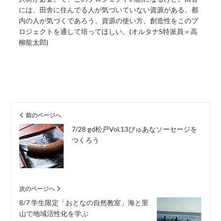
には、田舎に住んでる人が気づいていない資源がある。都
内の人が気づくであろう、資源の使い方、創造性をこのプ
ロジェクトを通して培ってほしい。(オルタナS特派員＝高
柳龍太郎)
前のページへ
7/28 gd松戸Vol.13ぴゅあなソーセージを
つくろう
次のページへ
8/7 学生限定「おとなの自然教室」海と里
山で地域活性化を学ぶ