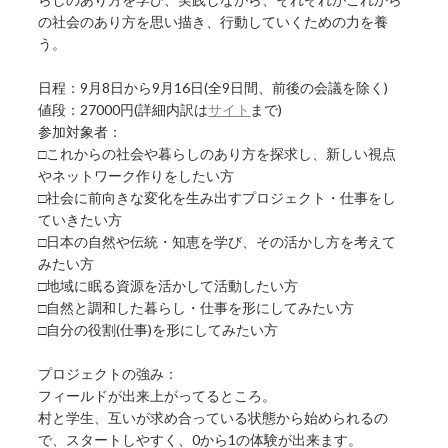
の社会のあり方を思い描き、行動していくための力を養
う。
日程：9月8日から9月16日(全9日間、前後の会議を除く)
値段：27000円(詳細内訳は
サイト
まで)
参加対象者：
□これからの社会や暮らしのあり方を探求し、新しい視点
やネットワーク作りをしたい方
□社会に前向きな変化を生み出すプロジェクト・仕事をし
ていきたい方
□日本の自然や伝統・知恵を学び、その活かし方を考えて
みたい方
□地域に眠る資源を活かして活動したい方
□自然と調和した暮らし・仕事を形にしてみたい方
□自分の役割(仕事)を形にしてみたい方
プロジェクトの強み：
フィールドが出来上がってるところ。
村と学生、互いが求め合っている状態から始められるの
で、スタートしやすく、0から1の体験が出来ます。