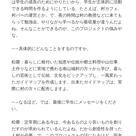
は学生の成長のためにやりたいから、学生が主体的に活動
できる時間を作るようにしている。たとえば、村カフェ、
村バーの運営とか。で、夜の時間は村の教授などに来ても
らって勉強会。やりながら学べるから吸収量が違うんだよ
ね。そんなことができるのが、このプロジェクトの強みや
な。
——具体的にどんなことをするのですか。
松榮：暮らしに根付いた知恵や伝統や郷土料理や山仕事、
土作りなどに実地で携わる南山城村の方々から学び、暮ら
しの芸術として伝統、文化をピックアップし、一風変わっ
たガイドマップを作成します。出来たガイドマップは、実
際に村の方々に配布しますよ。
——なるほど。では、最後に学生にメッセージをくださ
い。
松榮：定常期にある今は、今あるものより良いものを創り
だすのが求められているんだよね。だから創造性を持った
人材が必要。で、このプロジェクトの話になるけど。田舎