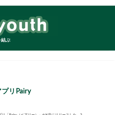
を結ぶ
リPairy
「Pairy（ペアリー）」が6月にリリースした。2