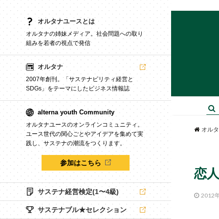
オルタナユースとは
オルタナの姉妹メディア。社会問題への取り
組みを若者の視点で発信
オルタナ
2007年創刊。「サステナビリティ経営と
SDGs」をテーマにしたビジネス情報誌
alterna youth Community
オルタナユースのオンラインコミュニティ。
オルタ
ユース世代の関心ごとやアイデアを集めて実
践し、サステナの潮流をつくります。
参加はこちら
恋人
サステナ経営検定(1〜4級)
2012
サステナブル★セレクション