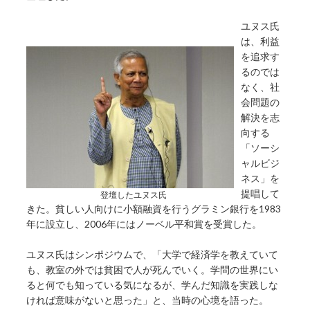
ユヌス氏
は、利益
を追求す
るのでは
なく、社
会問題の
解決を志
向する
「ソーシ
ャルビジ
ネス」を
提唱して
登壇したユヌス氏
きた。貧しい人向けに小額融資を行うグラミン銀行を1983
年に設立し、2006年にはノーベル平和賞を受賞した。
ユヌス氏はシンポジウムで、「大学で経済学を教えていて
も、教室の外では貧困で人が死んでいく。学問の世界にい
ると何でも知っている気になるが、学んだ知識を実践しな
ければ意味がないと思った」と、当時の心境を語った。