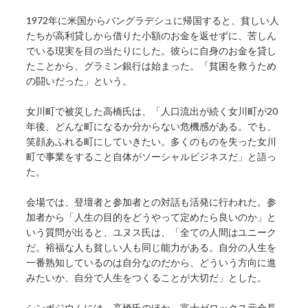
1972年に米国からバングラデシュに帰国すると、貧しい人
たちが高利貸しから借りた小額のお金を返せずに、苦しん
でいる現実を目の当たりにした。彼らに自身のお金を貸し
たことから、グラミン銀行は始まった。「貧困を救うため
の闘いだった」という。
女川町で被災した高橋氏は、「人口流出が続く女川町が20
年後、どんな町になるか分からない危機感がある。でも、
笑顔あふれる町にしていきたい。多くのものを失った女川
町で事業をすること自体がソーシャルビジネスだ」と語っ
た。
会場では、登壇者と参加者との対話も活発に行われた。参
加者から「人生の目的をどうやって定めたら良いのか」と
いう質問が出ると、ユヌス氏は、「全ての人間はユニーク
だ。裕福な人も貧しい人も同じ能力がある。自分の人生を
一番熟知しているのは自分なのだから、どういう方向に進
みたいか、自分で人生をつくることが大切だ」とした。
シンポジウムには、高橋氏のほか、富士ゼロックス元会長