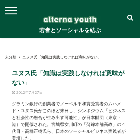
若者とソーシャルを結ぶ
未分類
ユヌス氏「知識は実践しなければ意味がない」
ユヌス氏「知識は実践しなければ意味が
ない」
2012年7月27日
グラミン銀行の創業者でノーベル平和賞受賞者のムハメ
ド・ユヌス氏がこのほど来日し、シンポジウム「ビジネス
と社会性の融合が生み出す可能性」が日本財団（東京・
港）で開催された。宮城県女川町の「蒲鉾本舗高政」の４
代目・高橋正樹氏ら、日本のソーシャルビジネス実践者が
登壇した。