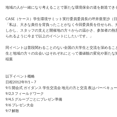
地域の人が一緒になり考えることで新たな環境保全の道を創造でき
CASE（ケース）学生環境サミット実行委員委員長の坪井亜里沙（
「私は、大きな責任を背負ったことがなく今回委員長を任せられ、
しかし、スタッフの支えと開催地の方々からの温かさ、参加者の熱
られるように今まで以上のイベントにしたいです。」
同イベントは普段関わることのない全国の大学生と交流を深めるこ
生と地域の方々の出会いはそれぞれにとって価値観の変化や新たな
稲葉
以下イベント概略
日程2012年9/1～7
9/1 開会式 ガイダンス 学生交流会 地元の方と交流 夜はバーベキュ
9/2,3 フィールドワーク
9/4,5 グループごとにプレゼン準備
9/6 プレゼン大会
9/7 解散