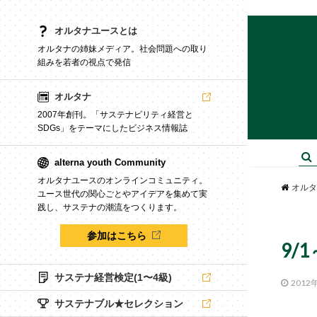
オルタナユースとは
オルタナの姉妹メディア。社会問題への取り
組みを若者の視点で発信
オルタナ
2007年創刊。「サステナビリティ経営と
SDGs」をテーマにしたビジネス情報誌
alterna youth Community
オルタナユースのオンラインコミュニティ。
オルタ
ユース世代の関心ごとやアイデアを集めて実
践し、サステナの潮流をつくります。
参加はこちら
9/
サステナ経営検定(1〜4級)
2012
サステナブル★セレクション