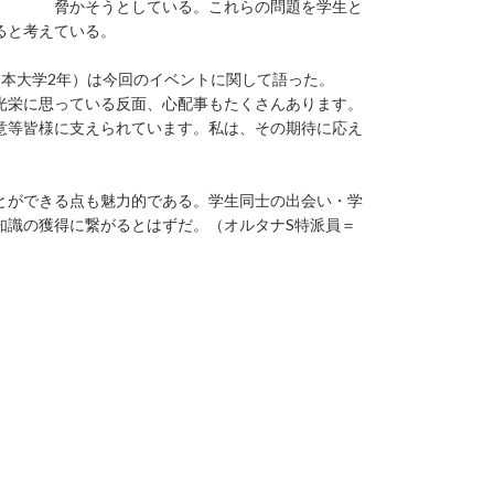
脅かそうとしている。これらの問題を学生と
ると考えている。
日本大学2年）は今回のイベントに関して語った。
光栄に思っている反面、心配事もたくさんあります。
意等皆様に支えられています。私は、その期待に応え
とができる点も魅力的である。学生同士の出会い・学
知識の獲得に繋がるとはずだ。（オルタナS特派員＝
ー