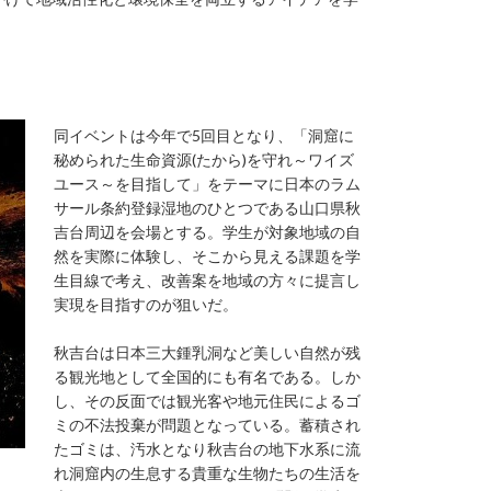
同イベントは今年で5回目となり、「洞窟に
秘められた生命資源(たから)を守れ～ワイズ
ユース～を目指して」をテーマに日本のラム
サール条約登録湿地のひとつである山口県秋
吉台周辺を会場とする。学生が対象地域の自
然を実際に体験し、そこから見える課題を学
生目線で考え、改善案を地域の方々に提言し
実現を目指すのが狙いだ。
秋吉台は日本三大鍾乳洞など美しい自然が残
る観光地として全国的にも有名である。しか
し、その反面では観光客や地元住民によるゴ
ミの不法投棄が問題となっている。蓄積され
たゴミは、汚水となり秋吉台の地下水系に流
れ洞窟内の生息する貴重な生物たちの生活を