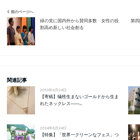
前のページへ
緑の党に国内外から賛同多数 女性の役
第四
割高め新しい社会創る
関連記事
2013年6月24日
【寄稿】犠牲生まないゴールドから生ま
れたネックレス――...
2014年8月24日
【特集】「世界一クリーンなフェス」つ