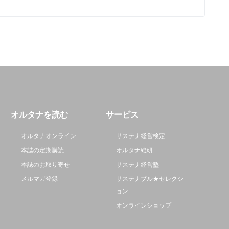
オルタナを読む
サービス
オルタナオンライン
サステナ経営検定
本誌の定期購読
オルタナ総研
本誌のお取り寄せ
サステナ経営塾
メルマガ登録
サステナブル★セレクシ
ョン
オンラインショップ