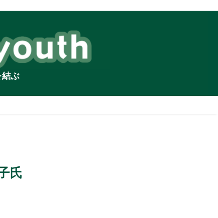
を結ぶ
子氏