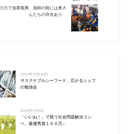
の力で漁業復興 漁師の陰には奥さ
んたちの存在あり
2017年10月16日
サステナブルシーフード、広がるシェフ
の勉強会
2012年7月9日
「いいね！」で競う社会問題解決コン
ペ、最優秀賞１００万...