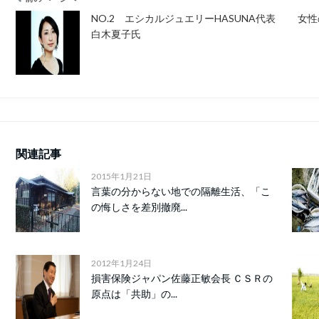
NO.2 エシカルジュエリーHASUNA代表
女性
白木夏子氏
関連記事
2015年1月21日
言葉の分からない地での隔離生活、「こ
の悔しさを差別撤廃...
2012年1月24日
損害保険ジャパン佐藤正敏会長 ＣＳＲの
原点は「共助」の...