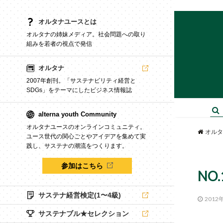
オルタナユースとは
オルタナの姉妹メディア。社会問題への取り
組みを若者の視点で発信
オルタナ
2007年創刊。「サステナビリティ経営と
SDGs」をテーマにしたビジネス情報誌
alterna youth Community
オルタナユースのオンラインコミュニティ。
オルタ
ユース世代の関心ごとやアイデアを集めて実
践し、サステナの潮流をつくります。
参加はこちら
NO
サステナ経営検定(1〜4級)
2012
サステナブル★セレクション