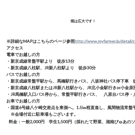
畑は広大です！
※詳細なMAPはこちらのページ参照
http://www.myfarmer.jp/detail/
アクセス
電車でお越しの方
・新京成線常盤平駅より 徒歩13分
・新京成線八柱駅、JR新八柱駅より 徒歩30分
バスでお越しの方
・新京成線常盤平駅から、馬橋駅行きバス、八坂神社バス停下車 
・新京成線八柱駅またはJR新八柱駅から、JR北小金駅行きor小金
・JR馬橋駅入口バス停から、常盤平駅行きバス、 八原台バス停・
お車でお越しの方
・国道6号線八ケ崎交差点を東側へ。1.5㎞程直進し、風間物流常
※会場付近に駐車場もございます。
料金
：一般2,000円 学生1,500円（採れたて野菜、湘南ぴゅあ