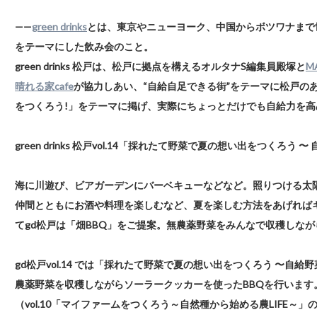
——
green drinks
とは、東京やニューヨーク、中国からボツワナまで
をテーマにした飲み会のこと。
green drinks 松戸は、松戸に拠点を構えるオルタナS編集員殿塚と
MA
晴れる家cafe
が協力しあい、“自給自足できる街”をテーマに松戸のあ
をつくろう!」をテーマに掲げ、実際にちょっとだけでも自給力を高
green drinks 松戸vol.14「採れたて野菜で夏の想い出をつくろう
海に川遊び、ビアガーデンにバーベキューなどなど。照りつける太
仲間とともにお酒や料理を楽しむなど、夏を楽しむ方法をあげれば
てgd松戸は「畑BBQ」をご提案。無農薬野菜をみんなで収穫しな
gd松戸vol.14 では「採れたて野菜で夏の想い出をつくろう 〜自
農薬野菜を収穫しながらソーラークッカーを使ったBBQを行います。
（vol.10「マイファームをつくろう～自然種から始める農LIFE～」