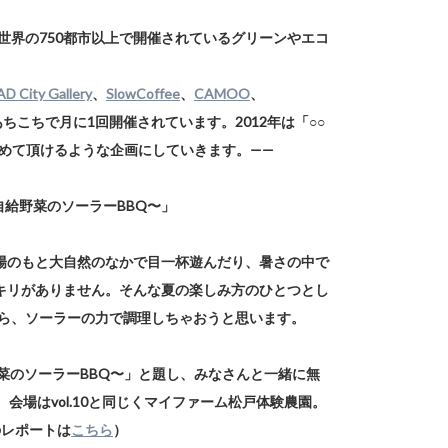
世界の750都市以上で開催されているグリーンやエコ
D City Gallery
、
SlowCoffee
、
CAMOO
、
ちこちで月に1回開催されています。2012年は「○○
めて頂けるような企画にしていきます。——
 〜 自給野菜のソーラーBBQ〜」
陽のもと大自然のなかで目一杯遊んだり、暑さの中で
キリがありません。そんな夏の楽しみ方のひとつとし
がら、ソーラーの力で調理しちゃおうと思います。
給野菜のソーラーBBQ〜」と題し、みなさんと一緒に無
会場はvol.10と同じくマイファーム松戸体験農園。
のレポートは
こちら
）