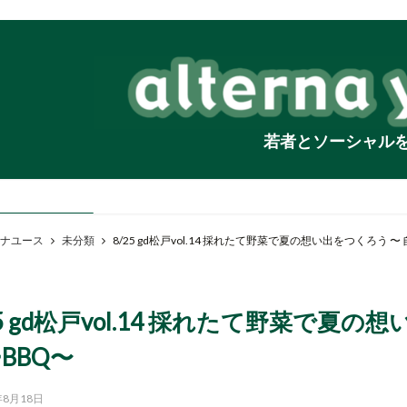
若者とソーシャル
ナユース
未分類
8/25 gd松戸vol.14 採れたて野菜で夏の想い出をつくろう 
25 gd松戸vol.14 採れたて野菜で夏
BBQ〜
年8月18日