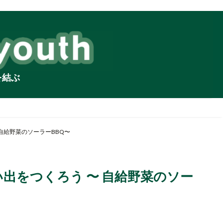
を結ぶ
〜 自給野菜のソーラーBBQ〜
の想い出をつくろう 〜 自給野菜のソー