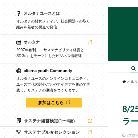
オルタナユースとは
オルタナの姉妹メディア。社会問題への取り
組みを若者の視点で発信
オルタナ
2007年創刊。「サステナビリティ経営と
SDGs」をテーマにしたビジネス情報誌
alterna youth Community
オルタナユースのオンラインコミュニティ。
オルタ
ユース世代の関心ごとやアイデアを集めて実
践し、サステナの潮流をつくります。
参加はこちら
8/
ラー
サステナ経営検定(1〜4級)
サステナブル★セレクション
2012