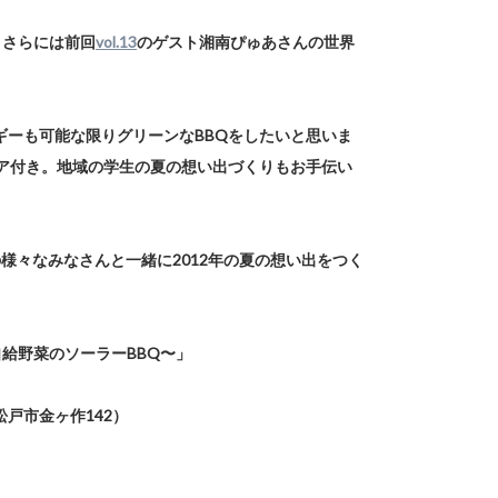
、さらには前回
vol.13
のゲスト湘南ぴゅあさんの世界
。
ギーも可能な限りグリーンなBBQをしたいと思いま
ィア付き。地域の学生の夏の想い出づくりもお手伝い
様々なみなさんと一緒に2012年の夏の想い出をつく
 〜自給野菜のソーラーBBQ〜」
）
戸市金ヶ作142）