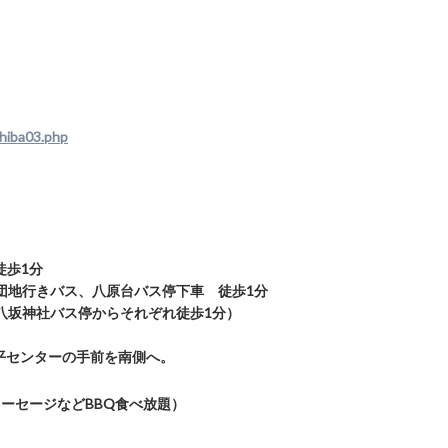
chiba03.php
徒歩1分
原団地行きバス、八原台バス停下車 徒歩1分
八坂神社バス停からそれぞれ徒歩1分）
盤平センターの手前を南側へ。
のソーセージなどBBQ食べ放題）