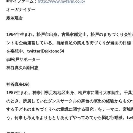
■マイファーム：
http://www.myfarm.co.jp/
オーガナイザー
殿塚建吾
1984年生まれ。松戸市出身。古民家鑑定士。松戸のまちづくり会社
ントを企画運営している。自給自足の笑える街づくりが当面の目標
を妄想中。twitterID@ktono54
gd松戸サポーター
神谷真央&原田恵
神谷真央(左)
1989生まれ。神奈川県足柄地区出身、松戸市に通う大学院生。千
のとき、所属していたダンスサークルの舞台の演出の経験からもの
する子どものまちづくりへの意識に関する研究」をテーマに、宮城
う。何事も考えるよりもとりあえずやってみてから悩む行動派。twitterID