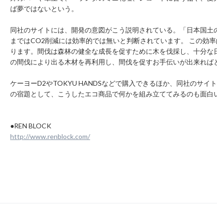
ば夢ではないという。
同社のサイトには、開発の意図がこう説明されている。「日本国土
まではCO2削減には効率的では無いと判断されています。 この効
ります。間伐は森林の健全な成長を促すために木を伐採し、十分な
の間伐により出る木材を再利用し、間伐を促すお手伝いが出来れば
ケーヨーD2やTOKYU HANDSなどで購入できるほか、同社のサ
の宿題として、こうしたエコ商品で何かを組み立ててみるのも面白
●REN BLOCK
http://www.renblock.com/