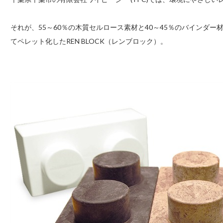
それが、55～60％の木質セルロース素材と40～45％のバインダ
てペレット化したREN BLOCK（レンブロック）。