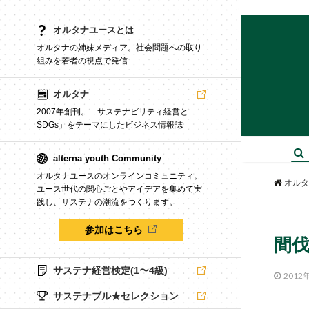
オルタナユースとは
オルタナの姉妹メディア。社会問題への取り
組みを若者の視点で発信
オルタナ
2007年創刊。「サステナビリティ経営と
SDGs」をテーマにしたビジネス情報誌
alterna youth Community
オルタナユースのオンラインコミュニティ。
オルタ
ユース世代の関心ごとやアイデアを集めて実
践し、サステナの潮流をつくります。
参加はこちら
間伐
サステナ経営検定(1〜4級)
2012
サステナブル★セレクション