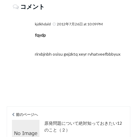
コメント
kjdkhdald
2012年7月26日 at 10:09 PM
fqydp
rirxbjnbh osisu gejzktq xeyr rvhatveefbbbyux
前のページへ
原発問題について絶対知っておきたい12
のこと（２）