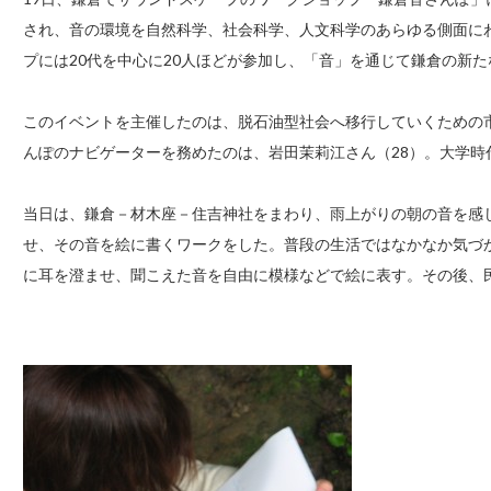
され、音の環境を自然科学、社会科学、人文科学のあらゆる側面に
プには20代を中心に20人ほどが参加し、「音」を通じて鎌倉の新
このイベントを主催したのは、脱石油型社会へ移行していくための
んぽのナビゲーターを務めたのは、岩田茉莉江さん（28）。大学時
当日は、鎌倉－材木座－住吉神社をまわり、雨上がりの朝の音を感
せ、その音を絵に書くワークをした。普段の生活ではなかなか気づ
に耳を澄ませ、聞こえた音を自由に模様などで絵に表す。その後、