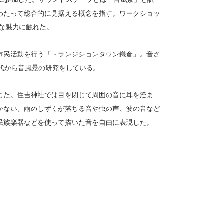
わたって総合的に見据える概念を指す。ワークショッ
たな魅力に触れた。
市民活動を行う「トランジションタウン鎌倉」。音さ
代から音風景の研究をしている。
じた。住吉神社では目を閉じて周囲の音に耳を澄ま
かない、雨のしずくが落ちる音や虫の声、波の音など
民族楽器などを使って描いた音を自由に表現した。