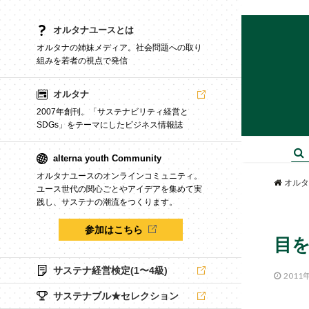
オルタナユースとは
オルタナの姉妹メディア。社会問題への取り
組みを若者の視点で発信
オルタナ
2007年創刊。「サステナビリティ経営と
SDGs」をテーマにしたビジネス情報誌
alterna youth Community
オルタナユースのオンラインコミュニティ。
オルタ
ユース世代の関心ごとやアイデアを集めて実
践し、サステナの潮流をつくります。
参加はこちら
目
サステナ経営検定(1〜4級)
2011
サステナブル★セレクション