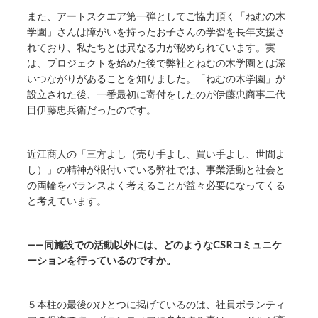
また、アートスクエア第一弾としてご協力頂く「ねむの木
学園」さんは障がいを持ったお子さんの学習を長年支援さ
れており、私たちとは異なる力が秘められています。実
は、プロジェクトを始めた後で弊社とねむの木学園とは深
いつながりがあることを知りました。「ねむの木学園」が
設立された後、一番最初に寄付をしたのが伊藤忠商事二代
目伊藤忠兵衛だったのです。
近江商人の「三方よし（売り手よし、買い手よし、世間よ
し）」の精神が根付いている弊社では、事業活動と社会と
の両輪をバランスよく考えることが益々必要になってくる
と考えています。
——同施設での活動以外には、どのようなCSRコミュニケ
ーションを行っているのですか。
５本柱の最後のひとつに掲げているのは、社員ボランティ