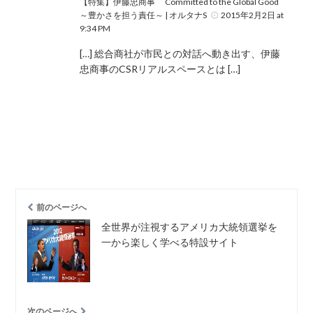
【特集】伊藤忠商事 Committed to the Global Good
～豊かさを担う責任～ | オルタナS
2015年2月2日 at
9:34 PM
[…] 総合商社が市民との対話へ動き出す、伊藤
忠商事のCSRリアルスペースとは […]
前のページへ
全世界が注視するアメリカ大統領選挙を
一から楽しく学べる特設サイト
次のページへ