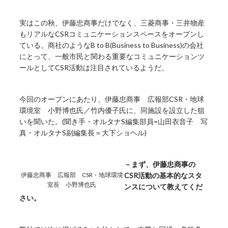
実はこの秋、伊藤忠商事だけでなく、三菱商事・三井物産
もリアルなCSRコミュニケーションスペースをオープンし
ている。商社のようなB to B(Business to Business)の会社
にとって、一般市民と関わる重要なコミュニケーションツ
ールとしてCSR活動は注目されているようだ。
今回のオープンにあたり、伊藤忠商事 広報部CSR・地球
環境室 小野博也氏／竹内優子氏に、同施設を設立した狙
いを聞いた。(聞き手・オルタナS編集部員=山田衣音子 写
真・オルタナS副編集長＝大下ショヘル)
－まず、伊藤忠商事の
伊藤忠商事 広報部 CSR・地球環境
CSR活動の基本的なスタ
室長 小野博也氏
ンスについて教えてくだ
さい。