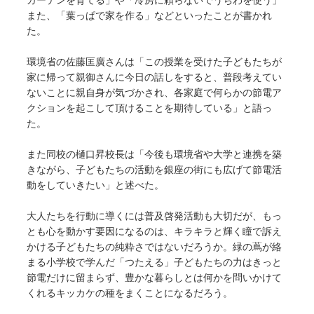
また、「葉っぱで家を作る」などといったことが書かれ
た。
環境省の佐藤匡廣さんは「この授業を受けた子どもたちが
家に帰って親御さんに今日の話しをすると、普段考えてい
ないことに親自身が気づかされ、各家庭で何らかの節電ア
クションを起こして頂けることを期待している」と語っ
た。
また同校の樋口昇校長は「今後も環境省や大学と連携を築
きながら、子どもたちの活動を銀座の街にも広げて節電活
動をしていきたい」と述べた。
大人たちを行動に導くには普及啓発活動も大切だが、もっ
とも心を動かす要因になるのは、キラキラと輝く瞳で訴え
かける子どもたちの純粋さではないだろうか。緑の蔦が絡
まる小学校で学んだ「つたえる」子どもたちの力はきっと
節電だけに留まらず、豊かな暮らしとは何かを問いかけて
くれるキッカケの種をまくことになるだろう。