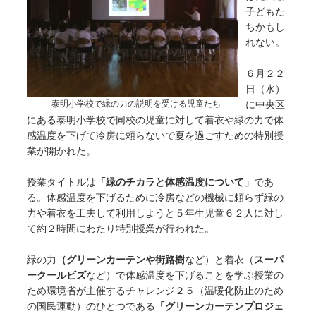
子どもた
ちかもし
れない。
６月２２
日（水）
泰明小学校で緑の力の説明を受ける児童たち
に中央区
にある泰明小学校で同校の児童に対して着衣や緑の力で体
感温度を下げて冷房に頼らないで夏を過ごすための特別授
業が開かれた。
授業タイトルは
「緑のチカラと体感温度について」
であ
る。体感温度を下げるために冷房などの機械に頼らず緑の
力や着衣を工夫して利用しようと５年生児童６２人に対し
て約２時間にわたり特別授業が行われた。
緑の力
（グリーンカーテンや街路樹
など）と着衣（
スーパ
ークールビズ
など）で体感温度を下げることを学ぶ授業の
ため環境省が主催するチャレンジ２５（温暖化防止のため
の国民運動）のひとつである
「グリーンカーテンプロジェ