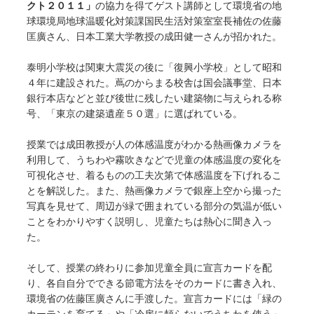
クト２０１１」
の協力を得てゲスト講師として環境省の地
球環境局地球温暖化対策課国民生活対策室室長補佐の佐藤
匡廣さん、日本工業大学教授の成田健一さんが招かれた。
泰明小学校は関東大震災の後に「復興小学校」として昭和
４年に建設された。蔦のからまる校舎は国会議事堂、日本
銀行本店などと並び後世に残したい建築物に与えられる称
号、「東京の建築遺産５０選」に選ばれている。
授業では成田教授が人の体感温度がわかる熱画像カメラを
利用して、うちわや霧吹きなどで児童の体感温度の変化を
可視化させ、着るものの工夫次第で体感温度を下げれるこ
とを解説した。また、熱画像カメラで銀座上空から撮った
写真を見せて、周辺が緑で囲まれている部分の気温が低い
ことをわかりやすく説明し、児童たちは熱心に聞き入っ
た。
そして、授業の終わりに参加児童全員に宣言カードを配
り、各自自分でできる節電方法をそのカードに書き入れ、
環境省の佐藤匡廣さんに手渡した。宣言カードには「緑の
カーテンを育てる」や「冷房に頼らないでうちわを使う」