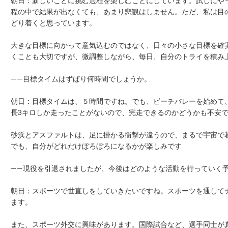
朝日：新しいことに挑む過程を楽しむことにしています。試しにや
程の中で結果が出なくても、あまり悲観はしません。ただ、私は目
どり着くと思っています。
大きな目標に向かって意気込むのではなく、日々の小さな目標を確
くことも大切ですが、微調整しながら、毎日、自分のトライを積み
——目標タイムはずばり何時間でしょうか。
朝日：目標タイムは、５時間ですね。でも、ビーチバレーを始めて
長3キロしか走ったことがないので、完走できるのかどうかも不安
砂浜とアスファルトは、足に掛かる衝撃が違うので、まるで宇宙で
でも、自分がどれだけぼろぼろになるかが楽しみです
——現役を引退されましたが、今後はどのような活動を行っていく
朝日：スポーツで世直しをしていきたいですね。スポーツを通して
ます。
また、スポーツ外交に興味があります。国際試合など、選手同士が