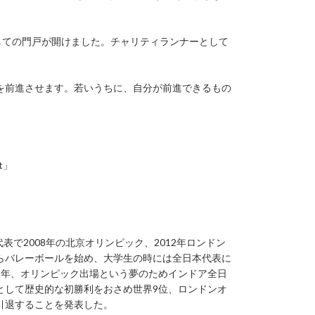
しての門戸が開けました。チャリティランナーとして
を前進させます。若いうちに、自分が前進できるもの
t」
表で2008年の北京オリンピック、2012年ロンドン
らバレーボールを始め、大学生の時には全日本代表に
02年、オリンピック出場という夢のためインドア全日
として歴史的な初勝利をおさめ世界9位、ロンドンオ
引退することを発表した。