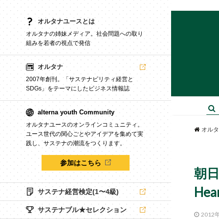
オルタナユースとは
オルタナの姉妹メディア。社会問題への取り
組みを若者の視点で発信
オルタナ
2007年創刊。「サステナビリティ経営と
SDGs」をテーマにしたビジネス情報誌
alterna youth Community
オルタナユースのオンラインコミュニティ。
オルタ
ユース世代の関心ごとやアイデアを集めて実
践し、サステナの潮流をつくります。
参加はこちら
朝日
He
サステナ経営検定(1〜4級)
サステナブル★セレクション
2012