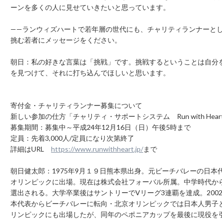
ーンを多くの人に見せていきたいと思っています。
——ランウィズハートで若年層の世代にも、チャリティランナーと
挑む若者にメッセージをください。
朝日：私の好きな言葉は「挑戦」です。挑戦するということは自分
を見つけて、それに打ち込んでほしいと思います。
寄付金・チャリティランナー募集について
新しい参加の仕方「チャリティ・サポートシステム Run with Hear
募集期間：募集中～平成24年12月16日（日）午後5時まで
定員：先着3,000人/定員になり次第終了
詳細はURL
https://www.runwithheart.jp/
まで
朝日健太郎：1975年9月１９日熊本県出身。元ビーチバレーの日本代
オリンピックに出場。現在は株式会社フォーバル所属。中学時代か
選出される。大学卒業後はサントリーでVリーグ3連覇を達成。20
本代表からビーチバレーに転向・北京オリンピックでは日本人男子
リンピックにも出場したが、同年のペポニアカップを最後に現役を