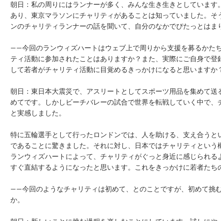
朝日：私の周りにはランナーが多く、みんな生き生きとしています
あり、東京マラソンにチャリティがあることは知っていました。そ
ンのチャリティランナーの話を聞いて、自分のなかでぴたっとはま
——今回のランウィズハートはウェブ上で周りから支援を募るかた
ティ活動に参加されたことはありますか？また、実際にご自身で登
して若者がチャリティ活動に目覚めるきっかけになると思いますか
朝日：東日本大震災で、アスリートとしてスポーツ用品を集めて送
めてです。しかしビーチバレーの試合で世界を転戦していく中で、
と実感しました。
特に五輪選手として行ったロンドンでは、人を助ける、支え合うと
であることに驚きました。それに対し、日本ではチャリティという
ランウィズハートによって、チャリティがぐっと身近に感じられる
すぐ直結するようになったと思います。これをきっかけに若者たち
——今回のようなチャリティは初めて、とのことですが、初めて挑
か。