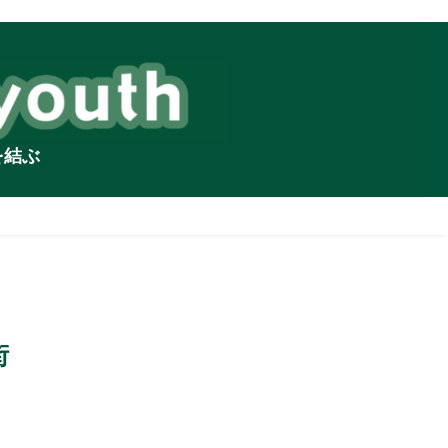
を結ぶ
街