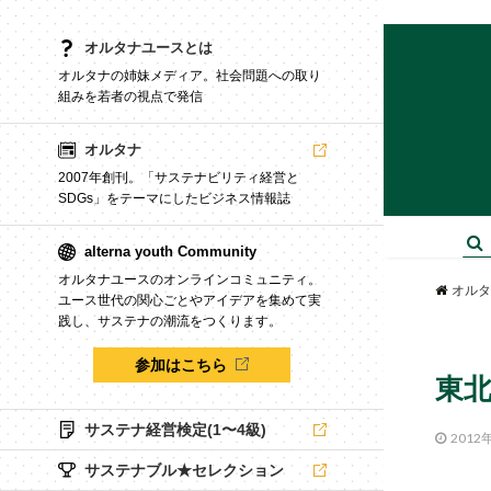
オルタナユースとは
オルタナの姉妹メディア。社会問題への取り
組みを若者の視点で発信
オルタナ
2007年創刊。「サステナビリティ経営と
SDGs」をテーマにしたビジネス情報誌
alterna youth Community
オルタナユースのオンラインコミュニティ。
オルタ
ユース世代の関心ごとやアイデアを集めて実
践し、サステナの潮流をつくります。
参加はこちら
東北
サステナ経営検定(1〜4級)
2012
サステナブル★セレクション