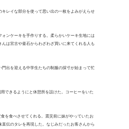
のキレイな部分を使って思い出の一枚をよみがえらせ
フォンケーキを手作りする。柔らかいケーキ生地には
きんは宮古や釜石からわざわざ買いに来てくれる人も
い門出を迎える中学生たちの制服の採寸が始まって忙
利用できるようにと休憩所を設けた。コーヒーをいた
定食を食べさせてくれる。震災前に妹がやっていたお
妹直伝のタレを再現した。なじみだったお客さんから