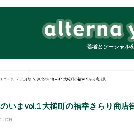
若者とソーシャル
ナユース
未分類
東北のいまvol.1 大槌町の福幸きらり商店街
のいまvol.1 大槌町の福幸きらり商店
年1月7日