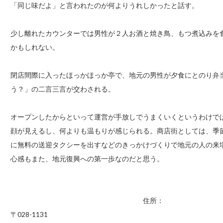
「同じ味だよ」と言われたのが何よりうれしかったと話す。
少し離れたカウンターでは男性が２人お酒と焼き鳥、もつ煮込みを
かもしれない。
閉店間際に入ったほっかほっか亭で、地元の男性が夕食にとのり弁
う？」の二言三言が交わされる。
オープンしたからといって運営が手放しでうまくいくというわけで
顔が見えるし、何よりも温もりが感じられる。商店街としては、季
に無料の送迎タクシーを出すなどのきっかけづくりで地元の人の来
心感もまた、地元復興への第一歩なのだと思う。
住所：
〒028-1131