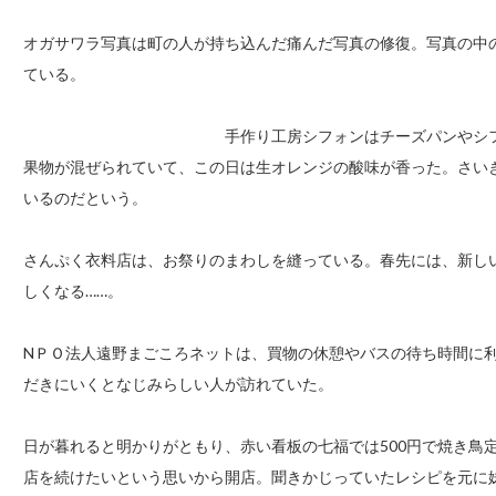
オガサワラ写真は町の人が持ち込んだ痛んだ写真の修復。写真の中
ている。
手作り工房シフォンはチーズパンやシ
果物が混ぜられていて、この日は生オレンジの酸味が香った。さい
いるのだという。
さんぷく衣料店は、お祭りのまわしを縫っている。春先には、新し
しくなる……。
NＰＯ法人遠野まごころネットは、買物の休憩やバスの待ち時間に
だきにいくとなじみらしい人が訪れていた。
日が暮れると明かりがともり、赤い看板の七福では500円で焼き鳥
店を続けたいという思いから開店。聞きかじっていたレシピを元に