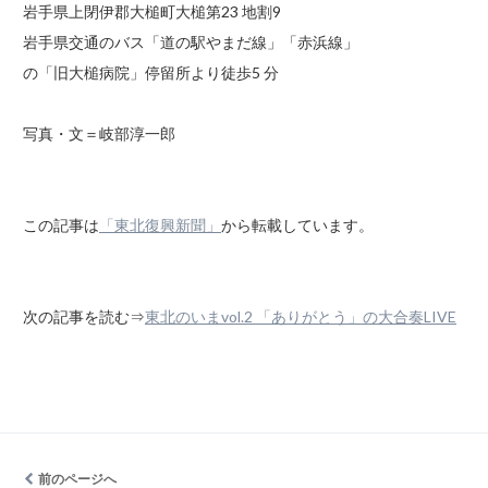
岩手県上閉伊郡大槌町大槌第23 地割9
岩手県交通のバス「道の駅やまだ線」「赤浜線」
の「旧大槌病院」停留所より徒歩5 分
写真・文＝岐部淳一郎
この記事は
「東北復興新聞」
から転載しています。
次の記事を読む⇒
東北のいまvol.2 「ありがとう」の大合奏LIVE
前のページへ