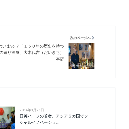
次のページへ
のいまvol.7 「１５０年の歴史を持つ
の造り酒屋」大木代吉（だいきち）
本店
2014年1月21日
日英ハーフの若者、アジア５カ国でソー
シャルイノベーショ...