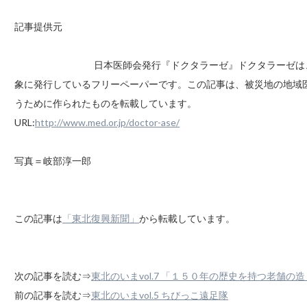
記事提供元
日本医師会発行『ドクタラーゼ』ドクタラーゼは
象に発行しているフリーペーパーです。この記事は、被災地の地域
うために作られたものを転載しています。
URL:
http://www.med.or.jp/doctor-ase/
写真＝岐部淳一郎
この記事は
「東北復興新聞」
から転載しています。
次の記事を読む⇒
東北のいまvol.7 「１５０年の歴史を持つ老舗
前の記事を読む⇒
東北のいまvol.5 ちびっこ遠足隊