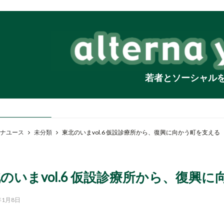
若者とソーシャル
ナユース
未分類
東北のいまvol.6 仮設診療所から、復興に向かう町を支える
のいまvol.6 仮設診療所から、復興
年1月8日