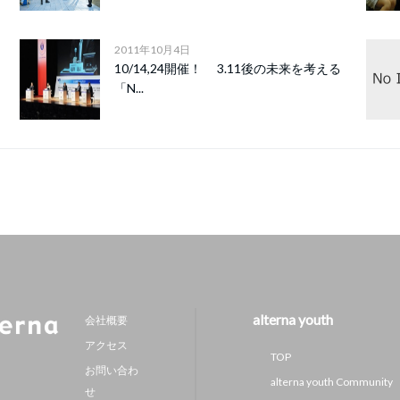
2011年10月4日
10/14,24開催！ 3.11後の未来を考える
「N...
alterna youth
会社概要
アクセス
TOP
お問い合わ
alterna youth Community
せ