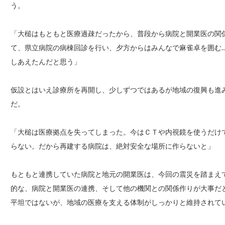
う。
「大槌はもともと医療過疎だったから、普段から病院と開業医の関
て、県立病院の病棟回診を行い、夕方からはみんなで麻雀卓を囲む
しあえたんだと思う」
仮設とはいえ診療所を再開し、少しずつではあるが地域の復興も進
だ。
「大槌は医療拠点を失ってしまった。今はＣＴや内視鏡を使うだけ
らない。だから再建する病院は、絶対安全な場所に作らないと」
もともと連携していた病院と地元の開業医は、今回の震災を踏まえ
的な、病院と開業医の連携、そして他の機関との関係作りが大事だ
平坦ではないが、地域の医療を支える体制がしっかりと維持されて