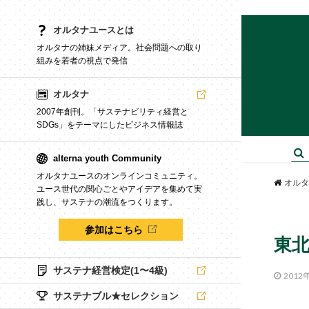
オルタナユースとは
オルタナの姉妹メディア。社会問題への取り
組みを若者の視点で発信
オルタナ
2007年創刊。「サステナビリティ経営と
SDGs」をテーマにしたビジネス情報誌
alterna youth Community
オルタナユースのオンラインコミュニティ。
オルタ
ユース世代の関心ごとやアイデアを集めて実
践し、サステナの潮流をつくります。
参加はこちら
東北
サステナ経営検定(1〜4級)
2012
サステナブル★セレクション