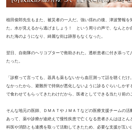
植田俊郎先生もまた、被災者の一人だ。強い揺れの後、津波警報を
た。水が見えるから逃げましょう！ という周りの声で、なんとか
れた海のようになり、綺麗な街は跡形もなくなった。
翌日、自衛隊のヘリコプターで救助された。透析患者に付き添って
たった。
「診察って言っても、器具も薬もないから血圧測って話を聴くだけ
なかったから、避難所で持病が悪化しないように診るぐらいしかす
で食わせてもらってきたわけだから、医者としてできる当たり前の
そんな地元の医師、ＤＭＡＴやＪＭＡＴなどの医療支援チームの活
あって、薬や診療が途絶えて慢性疾患で亡くなる患者さんはほとん
科医や消防とも連携を取って活動してきたため、必要な支援が互い