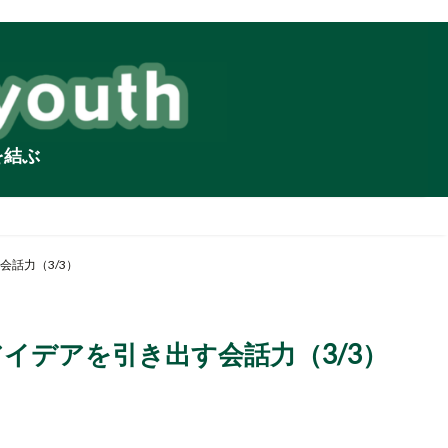
を結ぶ
話力（3/3）
イデアを引き出す会話力（3/3）