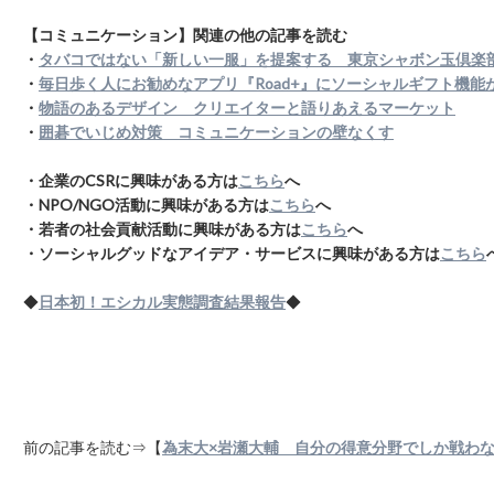
【コミュニケーション】関連の他の記事を読む
・
タバコではない「新しい一服」を提案する 東京シャボン玉倶楽
・
毎日歩く人にお勧めなアプリ『Road+』にソーシャルギフト機能
・
物語のあるデザイン クリエイターと語りあえるマーケット
・
囲碁でいじめ対策 コミュニケーションの壁なくす
・企業のCSRに興味がある方は
こちら
へ
・NPO/NGO活動に興味がある方は
こちら
へ
・若者の社会貢献活動に興味がある方は
こちら
へ
・ソーシャルグッドなアイデア・サービスに興味がある方は
こちら
◆
日本初！エシカル実態調査結果報告
◆
前の記事を読む⇒【
為末大×岩瀬大輔 自分の得意分野でしか戦わ