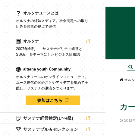
オルタナユースとは
オルタナの姉妹メディア。社会問題への取り
組みを若者の視点で発信
オルタナ
2007年創刊。「サステナビリティ経営と
SDGs」をテーマにしたビジネス情報誌
alterna youth Community
オルタナユースのオンラインコミュニティ。
オルタ
ユース世代の関心ごとやアイデアを集めて実
践し、サステナの潮流をつくります。
参加はこちら
カー
サステナ経営検定(1〜4級)
2012
サステナブル★セレクション