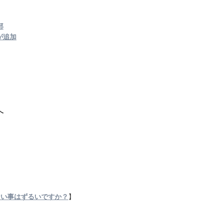
部
が追加
へ
ない事はずるいですか？
】